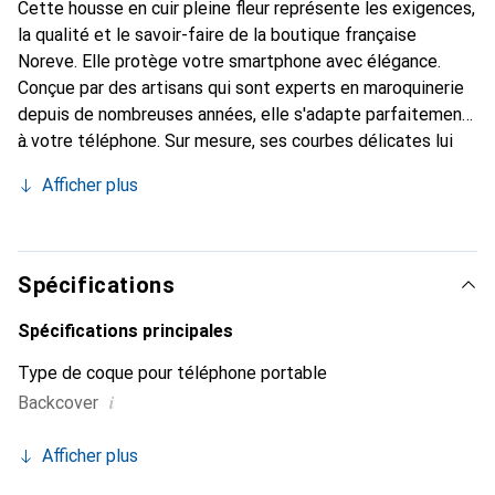
Cette housse en cuir pleine fleur représente les exigences,
la qualité et le savoir-faire de la boutique française
Noreve. Elle protège votre smartphone avec élégance.
Conçue par des artisans qui sont experts en maroquinerie
depuis de nombreuses années, elle s'adapte parfaitement
à votre téléphone. Sur mesure, ses courbes délicates lui
donnent une véritable seconde peau. Elle devient
Afficher plus
l'accessoire chic et indispensable de votre smartphone.
Reconnaissable à l'international pour ses produits de haute
qualité, la marque Noreve est un choix sûr pour une
clientèle exigeante.
Spécifications
Spécifications principales
Type de coque pour téléphone portable
i
Backcover
Afficher plus