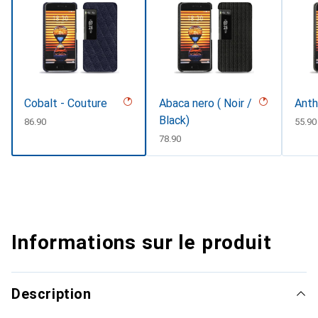
Cobalt - Couture
Abaca nero ( Noir /
Anth
Black)
CHF
86.90
CHF
55.90
CHF
78.90
Informations sur le produit
Description