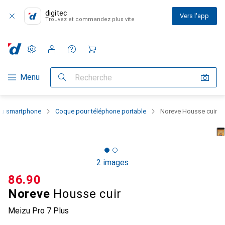
digitec
Vers l'app
Trouvez et commandez plus vite
Paramètres
Compte client
Listes de comparaison
Listes d'envies
Panier
Navigation par catégorie
Menu
Recherche
 du smartphone
Coque pour téléphone portable
Noreve Housse cuir
2 images
CHF
86.90
Noreve
Housse cuir
Meizu Pro 7 Plus