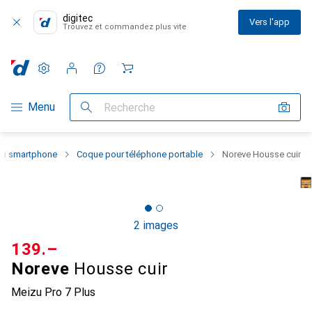
digitec
Vers l'app
Trouvez et commandez plus vite
Paramètres
Compte client
Listes de comparaison
Listes d'envies
Panier
Navigation par catégorie
Menu
Recherche
 du smartphone
Coque pour téléphone portable
Noreve Housse cuir
2 images
CHF
139.–
Noreve
Housse cuir
Meizu Pro 7 Plus