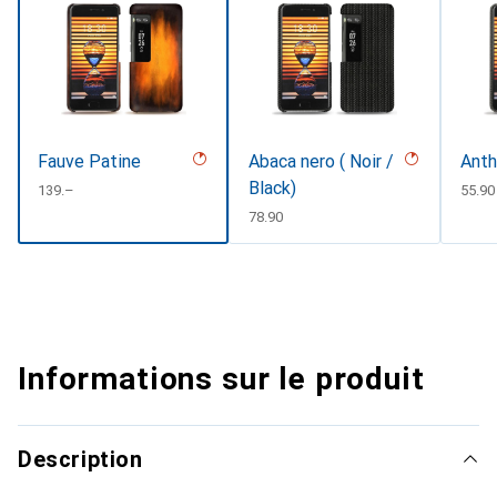
Fauve Patine
Abaca nero ( Noir /
Anth
Black)
CHF
139.–
CHF
55.90
CHF
78.90
Informations sur le produit
Description