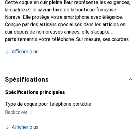
Cette coque en cuir pleine fleur représente les exigences,
la qualité et le savoir-faire de la boutique française
Noreve. Elle protège votre smartphone avec élégance.
Conçue par des artisans spécialisés dans les articles en
cuir depuis de nombreuses années, elle s'adapte
parfaitement à votre téléphone. Sur mesure, ses courbes
raffinées lui donnent une véritable seconde peau. Elle
Afficher plus
devient l'accessoire chic et indispensable de votre
smartphone. Reconnu internationalement pour ses
produits de haute qualité, la marque Noreve est un choix
sûr pour une clientèle exigeante.
Spécifications
Spécifications principales
Type de coque pour téléphone portable
i
Backcover
Afficher plus