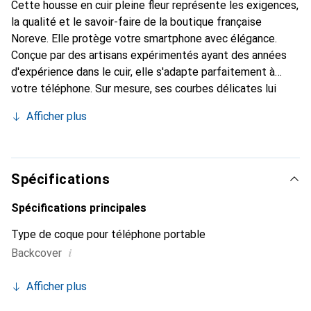
Cette housse en cuir pleine fleur représente les exigences,
la qualité et le savoir-faire de la boutique française
Noreve. Elle protège votre smartphone avec élégance.
Conçue par des artisans expérimentés ayant des années
d'expérience dans le cuir, elle s'adapte parfaitement à
votre téléphone. Sur mesure, ses courbes délicates lui
confèrent une véritable seconde peau. Elle devient
Afficher plus
l'accessoire chic et indispensable pour votre smartphone.
Reconnaître internationalement pour ses produits de
haute qualité, la marque Noreve est un choix fiable pour
une clientèle exigeante.
Spécifications
Spécifications principales
Type de coque pour téléphone portable
i
Backcover
Afficher plus