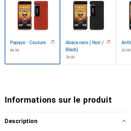
Papaye - Couture
Abaca nero ( Noir /
Anth
Black)
CHF
86.90
CHF
55.90
CHF
78.90
Informations sur le produit
Description