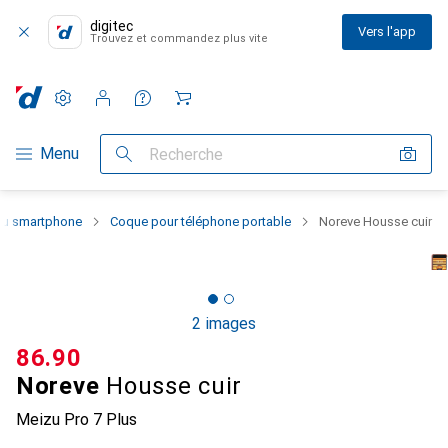
digitec
Vers l'app
Trouvez et commandez plus vite
Paramètres
Compte client
Listes de comparaison
Listes d'envies
Panier
Navigation par catégorie
Menu
Recherche
 du smartphone
Coque pour téléphone portable
Noreve Housse cuir
2 images
CHF
86.90
Noreve
Housse cuir
Meizu Pro 7 Plus