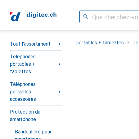
Recherche
Navigation par catégorie
Tout l'assortiment
Téléphones portables + tablettes
Té
Tout l'assortiment
Téléphones
portables +
tablettes
Téléphones
portables :
accessoires
Protection du
smartphone
Bandoulière pour