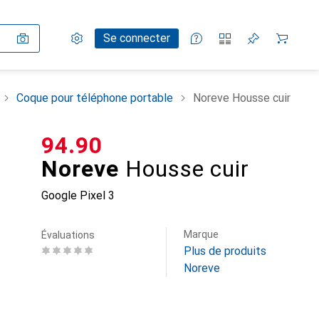
Paramètres
Compte client
Listes de comparaison
Listes d'envies
Panier
Se connecter
Coque pour téléphone portable
Noreve Housse cuir
CHF
94.90
Noreve
Housse cuir
Google Pixel 3
Marque
Évaluations
Plus de produits
Noreve