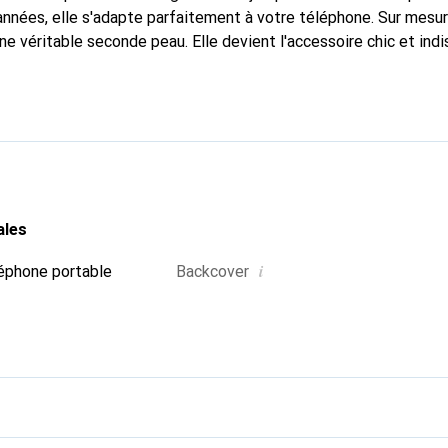
nnées, elle s'adapte parfaitement à votre téléphone. Sur mesur
une véritable seconde peau. Elle devient l'accessoire chic et ind
ernationalement pour ses produits de haute qualité, la marque
xigeante.
ales
i
éphone portable
Backcover