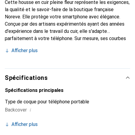
Cette housse en cuir pleine fleur représente les exigences,
la qualité et le savoir-faire de la boutique française
Noreve. Elle protège votre smartphone avec élégance.
Conçue par des artisans expérimentés ayant des années
d'expérience dans le travail du cuir, elle s'adapte
parfaitement à votre téléphone. Sur mesure, ses courbes
délicates lui confèrent une véritable seconde peau. Elle
Afficher plus
devient l'accessoire chic et indispensable pour votre
smartphone. La marque Noreve est reconnue
internationalement pour ses produits de haute qualité et
constitue un choix fiable pour une clientèle exigeante.
Spécifications
Spécifications principales
Type de coque pour téléphone portable
i
Backcover
Afficher plus