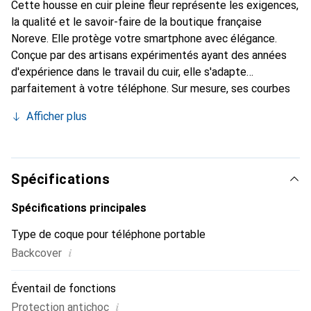
Cette housse en cuir pleine fleur représente les exigences,
la qualité et le savoir-faire de la boutique française
Noreve. Elle protège votre smartphone avec élégance.
Conçue par des artisans expérimentés ayant des années
d'expérience dans le travail du cuir, elle s'adapte
parfaitement à votre téléphone. Sur mesure, ses courbes
raffinées lui confèrent une véritable seconde peau. Elle
Afficher plus
devient l'accessoire chic et indispensable pour votre
smartphone. Reconnaître internationalement pour ses
produits de haute qualité, la marque Noreve est un choix
fiable pour une clientèle exigeante.
Spécifications
Spécifications principales
Type de coque pour téléphone portable
i
Backcover
Éventail de fonctions
i
Protection antichoc