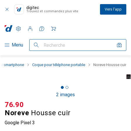
digitec
Vers l'app
Trouvez et commandez plus vite
Paramètres
Compte client
Listes de comparaison
Listes d'envies
Panier
Navigation par catégorie
Menu
Recherche
 du smartphone
Coque pour téléphone portable
Noreve Housse cuir
2 images
CHF
76.90
Noreve
Housse cuir
Google Pixel 3