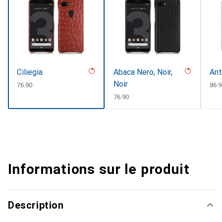
Ciliegia
Abaca Nero, Noir,
Ant
Noir
CHF
76.90
CHF
86.
CHF
76.90
Informations sur le produit
Description