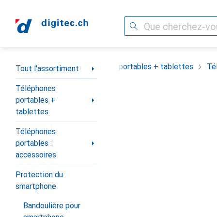
Recherche
Navigation par catégorie
Tout l'assortiment
Téléphones portables + tablettes
Té
Tout l'assortiment
Téléphones
portables +
tablettes
Téléphones
portables :
accessoires
Protection du
smartphone
Bandoulière pour