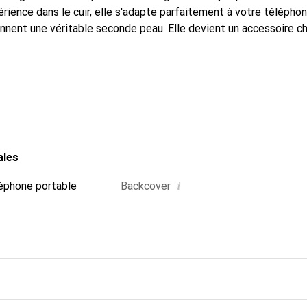
rience dans le cuir, elle s'adapte parfaitement à votre téléphon
onnent une véritable seconde peau. Elle devient un accessoire ch
Reconnaître internationalement pour ses produits de haute qual
le pour une clientèle exigeante.
ales
i
éphone portable
Backcover