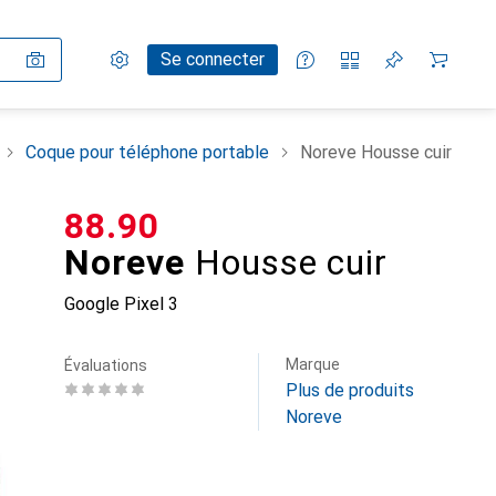
Paramètres
Compte client
Listes de comparaison
Listes d'envies
Panier
Se connecter
Coque pour téléphone portable
Noreve Housse cuir
CHF
88.90
Noreve
Housse cuir
Google Pixel 3
Marque
Évaluations
Plus de produits
Noreve