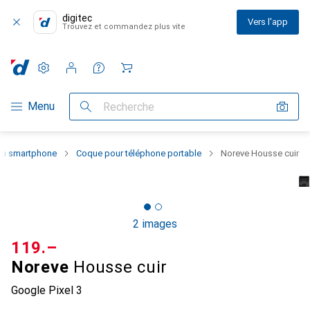
digitec
Vers l'app
Trouvez et commandez plus vite
Paramètres
Compte client
Listes de comparaison
Listes d'envies
Panier
Navigation par catégorie
Menu
Recherche
 du smartphone
Coque pour téléphone portable
Noreve Housse cuir
2 images
CHF
119.–
Noreve
Housse cuir
Google Pixel 3