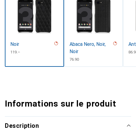
Noir
Abaca Nero, Noir,
Ant
Noir
CHF
119.–
CHF
86.
CHF
76.90
Informations sur le produit
Description