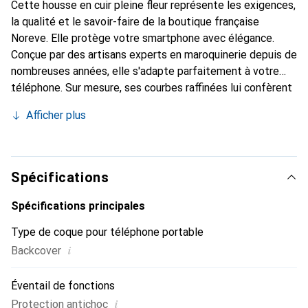
Cette housse en cuir pleine fleur représente les exigences,
la qualité et le savoir-faire de la boutique française
Noreve. Elle protège votre smartphone avec élégance.
Conçue par des artisans experts en maroquinerie depuis de
nombreuses années, elle s'adapte parfaitement à votre
téléphone. Sur mesure, ses courbes raffinées lui confèrent
une véritable seconde peau. Elle devient un accessoire
Afficher plus
chic et essentiel de votre smartphone. Reconnaître
internationalement pour ses produits de haute qualité, la
marque Noreve est un choix sûr pour une clientèle
exigeante.
Spécifications
Spécifications principales
Type de coque pour téléphone portable
i
Backcover
Éventail de fonctions
i
Protection antichoc