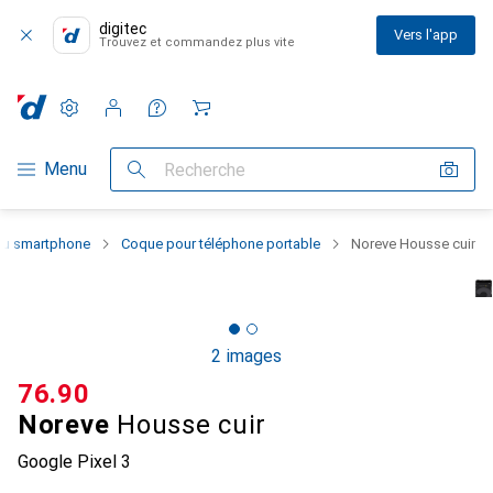
digitec
Vers l'app
Trouvez et commandez plus vite
Paramètres
Compte client
Listes de comparaison
Listes d'envies
Panier
Navigation par catégorie
Menu
Recherche
 du smartphone
Coque pour téléphone portable
Noreve Housse cuir
2 images
CHF
76.90
Noreve
Housse cuir
Google Pixel 3