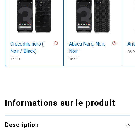
Crocodile nero (
Abaca Nero, Noir,
Ant
Noir / Black)
Noir
CHF
86.
CHF
76.90
CHF
76.90
Informations sur le produit
Description