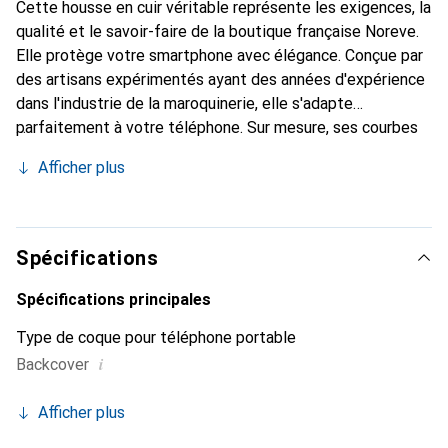
Cette housse en cuir véritable représente les exigences, la
qualité et le savoir-faire de la boutique française Noreve.
Elle protège votre smartphone avec élégance. Conçue par
des artisans expérimentés ayant des années d'expérience
dans l'industrie de la maroquinerie, elle s'adapte
parfaitement à votre téléphone. Sur mesure, ses courbes
raffinées offrent une véritable seconde peau. Elle devient
Afficher plus
l'accessoire chic et indispensable pour votre smartphone.
La marque Noreve est reconnue internationalement pour
ses produits de haute qualité et constitue un choix fiable
pour une clientèle exigeante.
Spécifications
Spécifications principales
Type de coque pour téléphone portable
i
Backcover
Afficher plus