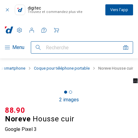
digitec
Vers l'app
Trouvez et commandez plus vite
Paramètres
Compte client
Listes de comparaison
Listes d'envies
Panier
Navigation par catégorie
Menu
Recherche
 du smartphone
Coque pour téléphone portable
Noreve Housse cuir
2 images
CHF
88.90
Noreve
Housse cuir
Google Pixel 3