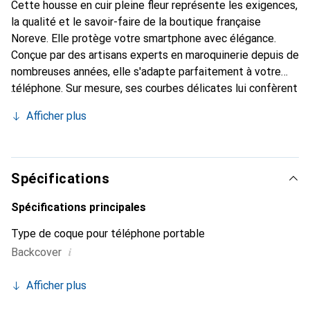
Cette housse en cuir pleine fleur représente les exigences,
la qualité et le savoir-faire de la boutique française
Noreve. Elle protège votre smartphone avec élégance.
Conçue par des artisans experts en maroquinerie depuis de
nombreuses années, elle s'adapte parfaitement à votre
téléphone. Sur mesure, ses courbes délicates lui confèrent
une véritable seconde peau. Elle devient l'accessoire chic
Afficher plus
et indispensable pour votre smartphone. Reconnaître
internationalement pour ses produits de haute qualité, la
marque Noreve est un choix sûr pour une clientèle
exigeante.
Spécifications
Spécifications principales
Type de coque pour téléphone portable
i
Backcover
Afficher plus