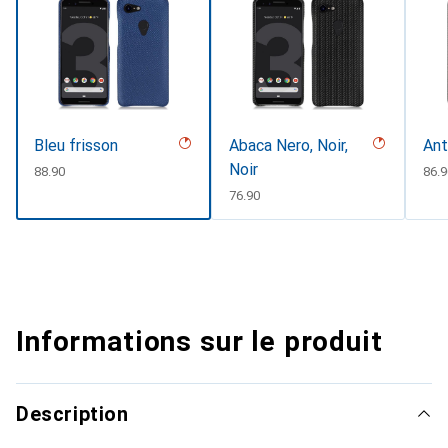
Bleu frisson
Abaca Nero, Noir,
Ant
Noir
CHF
88.90
CHF
86.
CHF
76.90
Informations sur le produit
Description