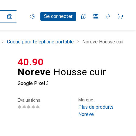
Paramètres
Compte client
Listes de comparaison
Listes d'envies
Panier
Se connecter
Coque pour téléphone portable
Noreve Housse cuir
CHF
40.90
Noreve
Housse cuir
Google Pixel 3
Marque
Évaluations
Plus de produits
Noreve