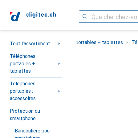
Recherche
Navigation par catégorie
Tout l'assortiment
Téléphones portables + tablettes
Té
Tout l'assortiment
Téléphones
portables +
tablettes
Téléphones
portables :
accessoires
Protection du
smartphone
Bandoulière pour