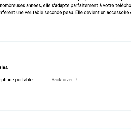
nombreuses années, elle s'adapte parfaitement à votre télépho
onfèrent une véritable seconde peau. Elle devient un accessoire 
Reconnaître internationalement pour ses produits de haute qual
 pour une clientèle exigeante.
ales
i
éphone portable
Backcover