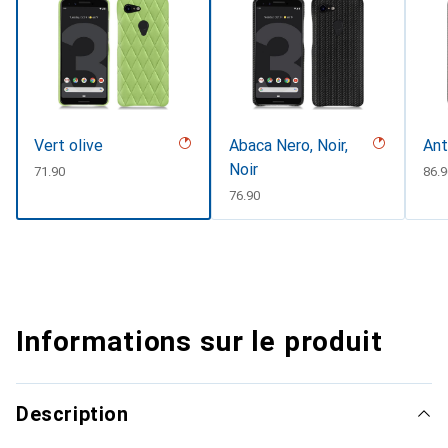
Vert olive
Abaca Nero, Noir,
Ant
Noir
CHF
71.90
CHF
86.
CHF
76.90
Informations sur le produit
Description