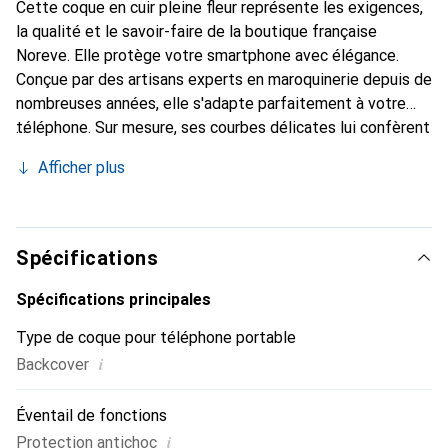
Cette coque en cuir pleine fleur représente les exigences,
la qualité et le savoir-faire de la boutique française
Noreve. Elle protège votre smartphone avec élégance.
Conçue par des artisans experts en maroquinerie depuis de
nombreuses années, elle s'adapte parfaitement à votre
téléphone. Sur mesure, ses courbes délicates lui confèrent
une véritable seconde peau. Elle devient l'accessoire chic
Afficher plus
et indispensable pour votre smartphone. Reconnaître
internationalement pour ses produits de haute qualité, la
marque Noreve est un choix sûr pour une clientèle
exigeante.
Spécifications
Spécifications principales
Type de coque pour téléphone portable
i
Backcover
Éventail de fonctions
i
Protection antichoc