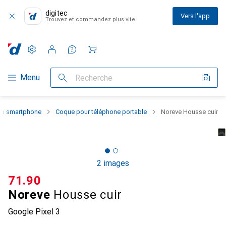
digitec
Vers l'app
Trouvez et commandez plus vite
Paramètres
Compte client
Listes de comparaison
Listes d'envies
Panier
Navigation par catégorie
Menu
Recherche
 du smartphone
Coque pour téléphone portable
Noreve Housse cuir
2 images
CHF
71.90
Noreve
Housse cuir
Google Pixel 3