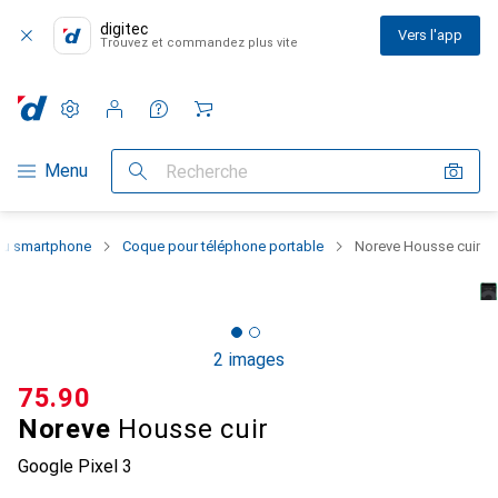
digitec
Vers l'app
Trouvez et commandez plus vite
Paramètres
Compte client
Listes de comparaison
Listes d'envies
Panier
Navigation par catégorie
Menu
Recherche
 du smartphone
Coque pour téléphone portable
Noreve Housse cuir
2 images
CHF
75.90
Noreve
Housse cuir
Google Pixel 3