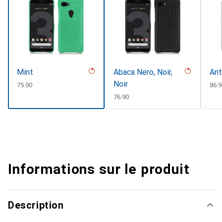
Mint
Abaca Nero, Noir,
Ant
Noir
CHF
75.90
CHF
86.
CHF
76.90
Informations sur le produit
Description