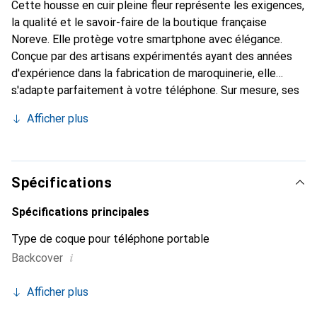
Cette housse en cuir pleine fleur représente les exigences,
la qualité et le savoir-faire de la boutique française
Noreve. Elle protège votre smartphone avec élégance.
Conçue par des artisans expérimentés ayant des années
d'expérience dans la fabrication de maroquinerie, elle
s'adapte parfaitement à votre téléphone. Sur mesure, ses
courbes délicates lui confèrent une véritable seconde
Afficher plus
peau. Elle devient l'accessoire chic et indispensable pour
votre smartphone. Reconnaître internationalement pour
ses produits de haute qualité, la marque Noreve est un
choix fiable pour une clientèle exigeante.
Spécifications
Spécifications principales
Type de coque pour téléphone portable
i
Backcover
Afficher plus