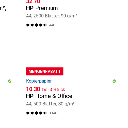
CHF
32.70
m²,
HP
Premium
A4, 2500 Blätter, 90 g/m²
440
MENGENRABATT
Kopierpapier
CHF
10.30
bei 3 Stück
HP
Home & Office
A4, 500 Blätter, 80 g/m²
1140