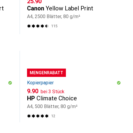
CHF
25.90
rt
Canon
Yellow Label Print
A4, 2500 Blätter, 80 g/m²
115
MENGENRABATT
Kopierpapier
CHF
9.90
bei 3 Stück
HP
Climate Choice
A4, 500 Blätter, 80 g/m²
12