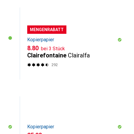
MENGENRABATT
Kopierpapier
CHF
8.80
bei 3 Stück
Clairefontaine
Clairalfa
292
Kopierpapier