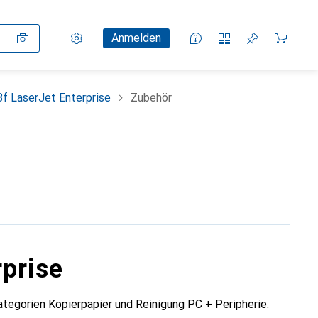
Einstellungen
Kundenkonto
Vergleichslisten
Merklisten
Warenkorb
Anmelden
 LaserJet Enterprise
Zubehör
prise
egorien Kopierpapier und Reinigung PC + Peripherie.