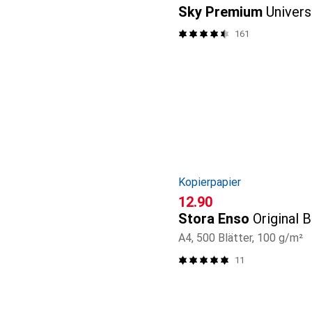
Sky Premium
Univers
161
Kopierpapier
CHF
12.90
Stora Enso
Original 
A4, 500 Blätter, 100 g/m²
11