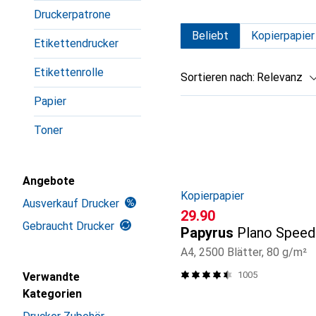
Druckerpatrone
Beliebt
Kopierpapier
Etikettendrucker
Etikettenrolle
Sortieren nach
:
Relevanz
Papier
Produktliste
Toner
Angebote
Kopierpapier
Ausverkauf Drucker
CHF
29.90
Gebraucht Drucker
Papyrus
Plano Speed
A4, 2500 Blätter, 80 g/m²
1005
Verwandte
Kategorien