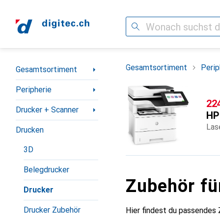
Suche
Navigation nach Kategorien
Gesamtsortiment
Perip
Gesamtsortiment
Peripherie
CH
22
Drucker + Scanner
HP
Las
Drucken
3D
Belegdrucker
Zubehör fü
Drucker
Drucker Zubehör
Hier findest du passendes