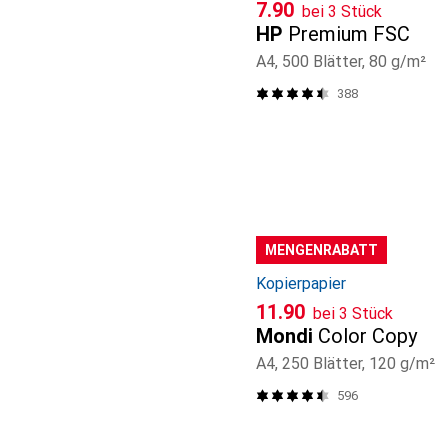
CHF
7.90
bei 3 Stück
HP
Premium FSC
A4, 500 Blätter, 80 g/m²
388
MENGENRABATT
Kopierpapier
CHF
11.90
bei 3 Stück
Mondi
Color Copy
A4, 250 Blätter, 120 g/m²
596