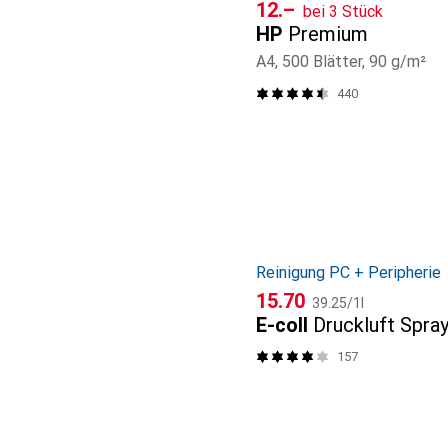
CHF
12.–
bei 3 Stück
HP
Premium
A4, 500 Blätter, 90 g/m²
440
Reinigung PC + Peripherie
CHF
CHF
15.70
39.25
/
1l
E-coll
Druckluft Spra
157