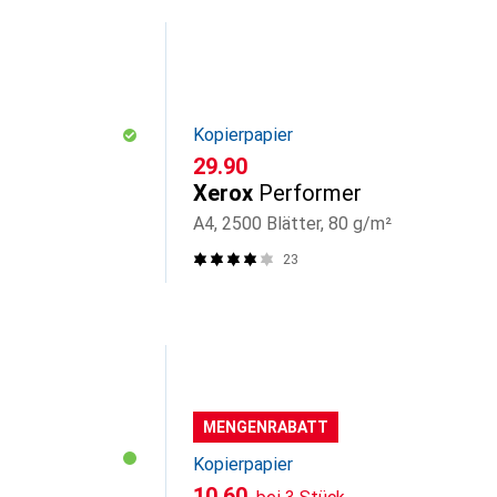
Kopierpapier
CHF
29.90
Xerox
Performer
A4, 2500 Blätter, 80 g/m²
23
MENGENRABATT
Kopierpapier
CHF
10.60