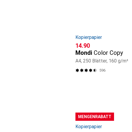
Kopierpapier
CHF
14.90
Mondi
Color Copy
A4, 250 Blätter, 160 g/m²
596
MENGENRABATT
Kopierpapier