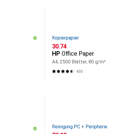
Kopierpapier
CHF
30.74
HP
Office Paper
A4, 2500 Blätter, 80 g/m²
430
Reinigung PC + Peripherie