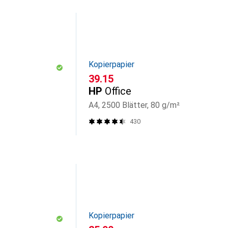
Kopierpapier
CHF
39.15
HP
Office
A4, 2500 Blätter, 80 g/m²
430
Kopierpapier