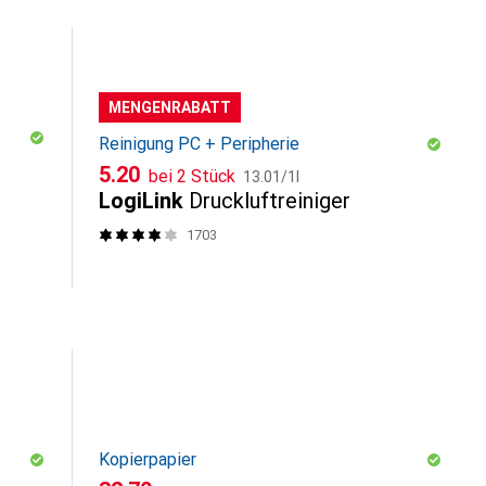
MENGENRABATT
Reinigung PC + Peripherie
CHF
CHF
5.20
bei 2 Stück
13.01
/
1l
LogiLink
Druckluftreiniger
1703
Kopierpapier