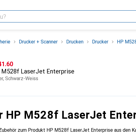
herie
Drucker + Scanner
Drucken
Drucker
HP M528f
F
41.60
M528f LaserJet Enterprise
er, Schwarz-Weiss
r HP M528f LaserJet Enter
 Zubehör zum Produkt HP M528f LaserJet Enterprise aus den Kat