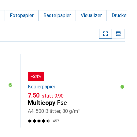
Fotopapier
Bastelpapier
Visualizer
Drucker Zu
−24%
Kopierpapier
CHF
CHF
7.50
statt
9.90
Multicopy
Fsc
A4, 500 Blätter, 80 g/m²
457