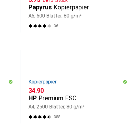
bei 3 Stück
Papyrus
Kopierpapier
A5, 500 Blätter, 80 g/m²
36
Kopierpapier
CHF
34.90
HP
Premium FSC
A4, 2500 Blätter, 80 g/m²
388