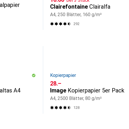
bei 3 Stück
alpapier
Clairefontaine
Clairalfa
A4, 250 Blätter, 160 g/m²
292
Kopierpapier
CHF
28.–
Baltas A4
Image
Kopierpapier 5er Pack
A4, 2500 Blätter, 80 g/m²
128