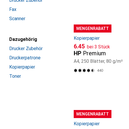
Drucker Zubehör
Fax
Scanner
MENGENRABATT
Kopierpapier
Dazugehörig
CHF
6.45
bei 3 Stück
Drucker Zubehör
HP
Premium
Druckerpatrone
A4, 250 Blätter, 80 g/m²
Kopierpapier
440
Toner
MENGENRABATT
Kopierpapier