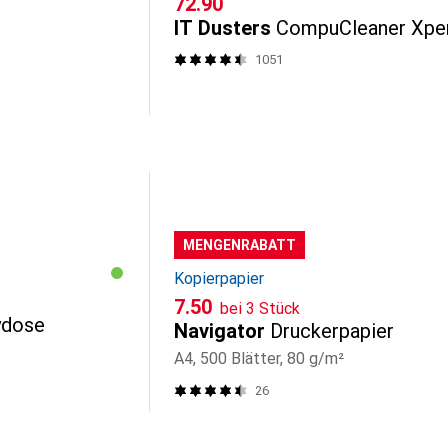
CHF
72.90
IT Dusters
CompuCleaner Xpe
1051
MENGENRABATT
Kopierpapier
CHF
7.50
bei 3 Stück
ydose
Navigator
Druckerpapier
A4, 500 Blätter, 80 g/m²
26