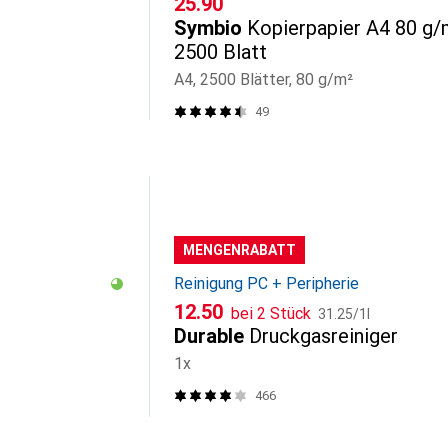
CHF
25.90
Symbio
Kopierpapier A4 80 g/
2500 Blatt
A4, 2500 Blätter, 80 g/m²
49
MENGENRABATT
Reinigung PC + Peripherie
CHF
CHF
12.50
bei 2 Stück
31.25
/
1l
Durable
Druckgasreiniger
1x
466