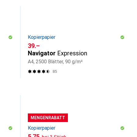
Kopierpapier
CHF
39.–
Navigator
Expression
A4, 2500 Blätter, 90 g/m²
85
MENGENRABATT
Kopierpapier
CHF
5.75