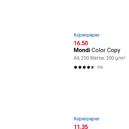
Kopierpapier
CHF
16.50
Mondi
Color Copy
A4, 250 Blätter, 200 g/m²
596
Kopierpapier
CHF
11.35