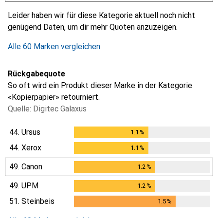
i
i
i
i
Ungenügende Daten
Ungenügende Daten
Ungenügende Daten
Ungenügende Daten
Leider haben wir für diese Kategorie aktuell noch nicht
genügend Daten, um dir mehr Quoten anzuzeigen.
Alle 60 Marken vergleichen
Rückgabequote
So oft wird ein Produkt dieser Marke in der Kategorie
«Kopierpapier» retourniert.
Quelle: Digitec Galaxus
44.
Ursus
1.1
%
1.1
%
44.
Xerox
1.1
%
1.1
%
49.
Canon
1.2
%
1.2
%
49.
UPM
1.2
%
1.2
%
51.
Steinbeis
1.5
%
1.5
%