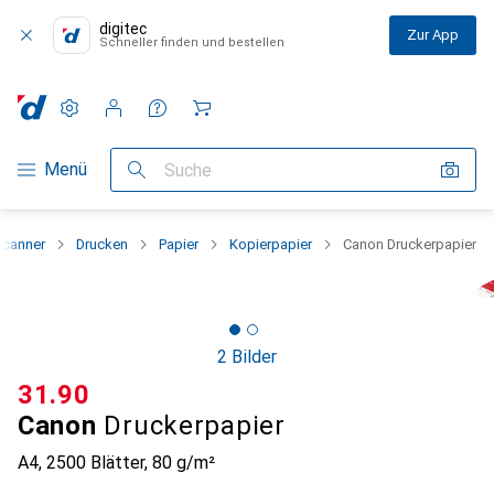
digitec
Zur App
Schneller finden und bestellen
Einstellungen
Kundenkonto
Vergleichslisten
Merklisten
Warenkorb
Navigation nach Kategorien
Menü
Suche
Scanner
Drucken
Papier
Kopierpapier
Canon Druckerpapier
2 Bilder
CHF
31.90
Canon
Druckerpapier
A4, 2500 Blätter, 80 g/m²