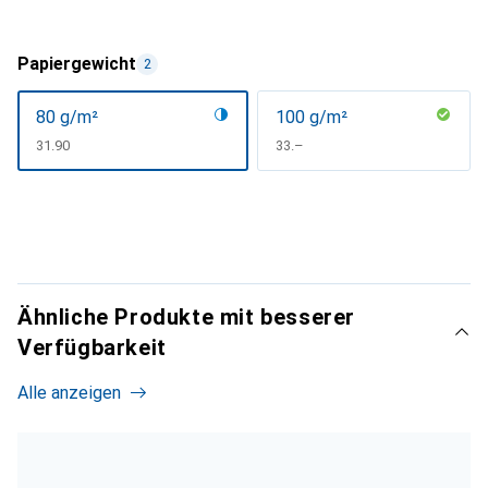
Papiergewicht
2
80 g/m²
100 g/m²
CHF
31.90
CHF
33.–
Ähnliche Produkte mit besserer
Verfügbarkeit
Alle anzeigen