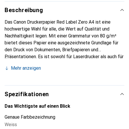
Beschreibung
Das Canon Druckerpapier Red Label Zero A4 ist eine
hochwertige Wahl für alle, die Wert auf Qualität und
Nachhaltigkeit legen. Mit einer Grammatur von 80 g/m²
bietet dieses Papier eine ausgezeichnete Grundlage für
den Druck von Dokumenten, Briefpapieren und
Präsentationen. Es ist sowohl für Laserdrucker als auch für
Tintenstrahldrucker geeignet, was es zu einer vielseitigen
Mehr anzeigen
Option für verschiedene Druckbedürfnisse macht. Das
Papier ist FSC-zertifiziert und klimaneutral, was bedeutet,
dass es aus nachhaltig betschafteten Wäldern stammt und
umweltfreundlich produziert wurde. Mit einem höheren
Spezifikationen
Volumen als herkömmliches Papier sorgt es für eine
verbesserte Druckqualität und ein ansprechendes
Das Wichtigste auf einen Blick
Erscheinungsbild. Die Verpackungseinheit umfasst 2500
Genaue Farbbezeichnung
Blatt, die in einer praktischen Box mit 5 x 500 Blatt
Weiss
geliefert werden.