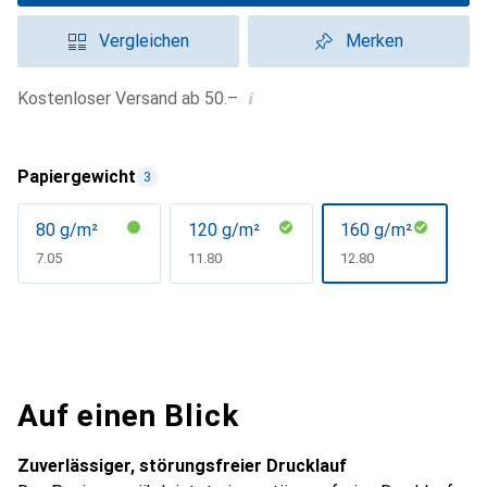
Vergleichen
Merken
i
Kostenloser Versand ab 50.–
Papiergewicht
3
80 g/m²
120 g/m²
160 g/m²
CHF
7.05
CHF
11.80
CHF
12.80
Auf einen Blick
Zuverlässiger, störungsfreier Drucklauf