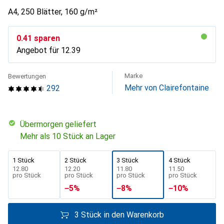
A4, 250 Blätter, 160 g/m²
CHF
0.41
sparen
Angebot für
CHF
12.39
Marke
Bewertungen
Mehr von Clairefontaine
292
übermorgen geliefert
Mehr als 10 Stück an Lager
1 Stück
2 Stück
3 Stück
4 Stück
CHF
12.80
CHF
12.20
CHF
11.80
CHF
11.50
pro Stück
pro Stück
pro Stück
pro Stück
−
5
%
−
8
%
−
10
%
3 Stück in den Warenkorb