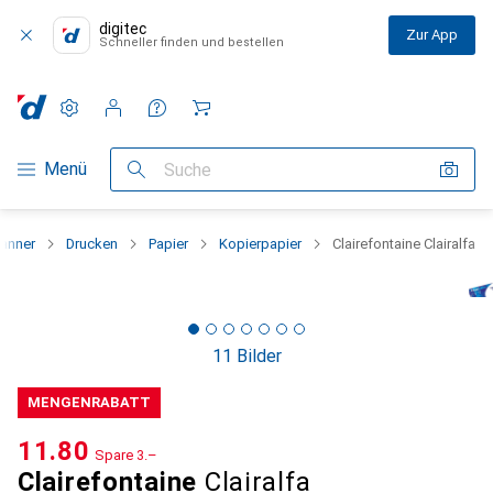
digitec
Zur App
Schneller finden und bestellen
Einstellungen
Kundenkonto
Vergleichslisten
Merklisten
Warenkorb
Navigation nach Kategorien
Menü
Suche
canner
Drucken
Papier
Kopierpapier
Clairefontaine Clairalfa
11 Bilder
MENGENRABATT
CHF
11.80
Spare
CHF
3.–
Clairefontaine
Clairalfa