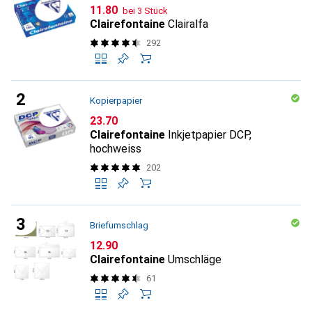
CHF
11.80
bei 3 Stück
Clairefontaine
Clairalfa
292
Kopierpapier
CHF
23.70
Clairefontaine
Inkjetpapier DCP,
hochweiss
202
Briefumschlag
CHF
12.90
Clairefontaine
Umschläge
61