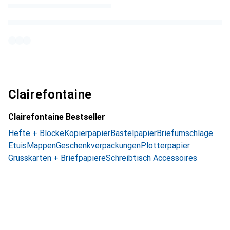
Clairefontaine
Clairefontaine Bestseller
Hefte + Blöcke
Kopierpapier
Bastelpapier
Briefumschläge
Etuis
Mappen
Geschenkverpackungen
Plotterpapier
Grusskarten + Briefpapiere
Schreibtisch Accessoires