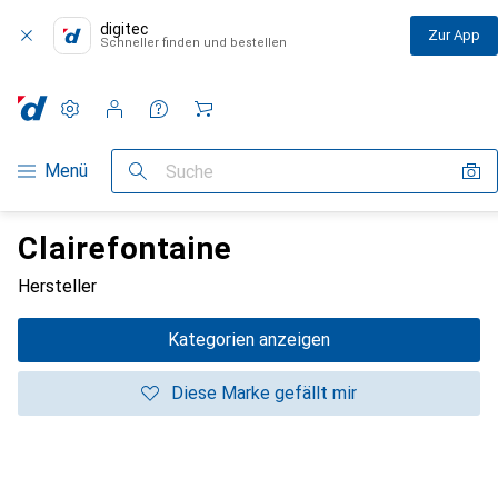
digitec
Zur App
Schneller finden und bestellen
Einstellungen
Kundenkonto
Vergleichslisten
Merklisten
Warenkorb
Navigation nach Kategorien
Menü
Suche
Clairefontaine
Hersteller
Kategorien anzeigen
Diese Marke gefällt mir