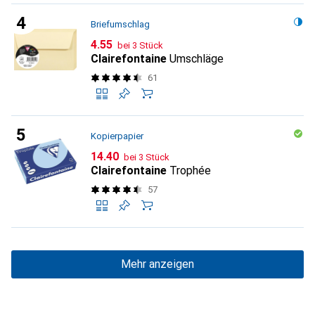
Briefumschlag
CHF
4.55
bei 3 Stück
Clairefontaine
Umschläge
61
Kopierpapier
CHF
14.40
bei 3 Stück
Clairefontaine
Trophée
57
Mehr anzeigen