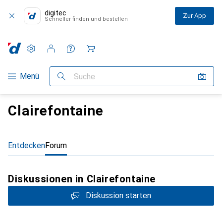
digitec
Zur App
Schneller finden und bestellen
Einstellungen
Kundenkonto
Vergleichslisten
Merklisten
Warenkorb
Navigation nach Kategorien
Menü
Suche
Clairefontaine
Entdecken
Forum
Diskussionen in Clairefontaine
Diskussion starten