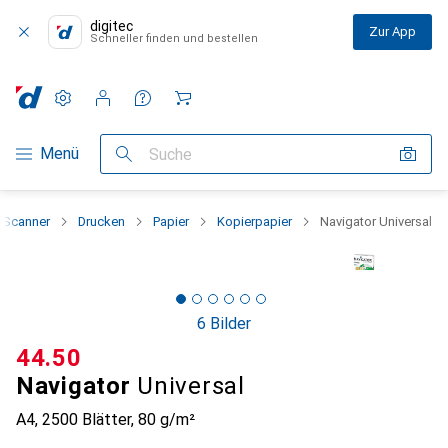
digitec
Zur App
Schneller finden und bestellen
Einstellungen
Kundenkonto
Vergleichslisten
Merklisten
Warenkorb
Navigation nach Kategorien
Menü
Suche
+ Scanner
Drucken
Papier
Kopierpapier
Navigator Universal
6 Bilder
CHF
44.50
Navigator
Universal
A4, 2500 Blätter, 80 g/m²