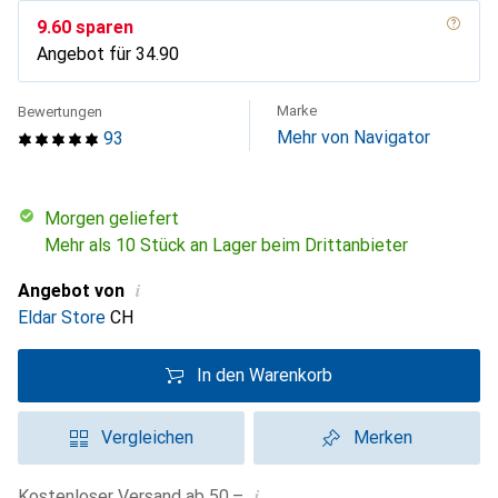
CHF
9.60
sparen
Angebot für
CHF
34.90
Marke
Bewertungen
Mehr von Navigator
93
morgen geliefert
Mehr als 10 Stück an Lager beim Drittanbieter
i
Angebot von
Eldar Store
CH
In den Warenkorb
Vergleichen
Merken
i
Kostenloser Versand ab 50.–