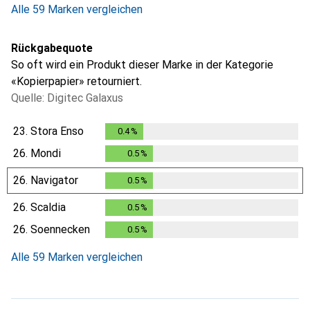
Alle 59 Marken vergleichen
Rückgabequote
So oft wird ein Produkt dieser Marke in der Kategorie
«Kopierpapier» retourniert.
Quelle: Digitec Galaxus
23.
Stora Enso
0.4
%
0.4
%
26.
Mondi
0.5
%
0.5
%
26.
Navigator
0.5
%
0.5
%
26.
Scaldia
0.5
%
0.5
%
26.
Soennecken
0.5
%
0.5
%
Alle 59 Marken vergleichen