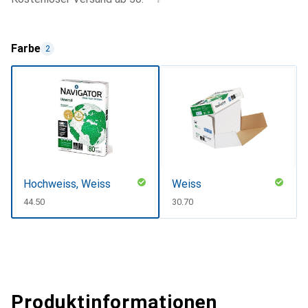
Farbe
2
Hochweiss, Weiss
Weiss
CHF
44.50
CHF
30.70
Produktinformationen