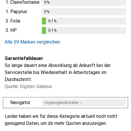
1.
Clairefontaine
0
%
1.
Papyrus
0
%
3.
Folia
0.1
%
0.1
%
3.
HP
0.1
%
0.1
%
Alle 59 Marken vergleichen
Garantiefalldauer
So lange dauert eine Abwicklung ab Ankunft bei der
Servicestelle bis Wiedererhalt in Arbeitstagen im
Durchschnitt.
Quelle: Digitec Galaxus
i
Navigator
Ungenügende Daten
i
i
i
i
Ungenügende Daten
Ungenügende Daten
Ungenügende Daten
Ungenügende Daten
Leider haben wir für diese Kategorie aktuell noch nicht
genügend Daten, um dir mehr Quoten anzuzeigen.