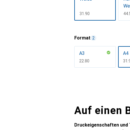
We
CHF
31.90
CH
44.
Mehr anzeigen
Format
2
A3
A4
CHF
22.80
CH
31.
Mehr anzeigen
Auf einen B
Druckeigenschaften und 