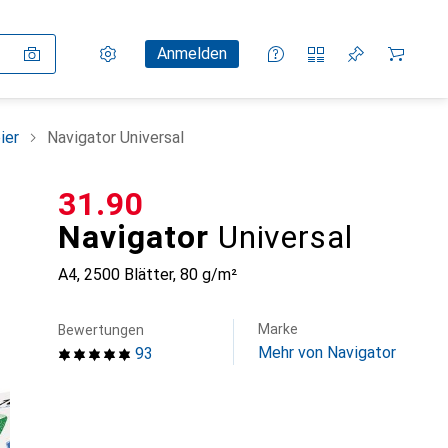
Einstellungen
Kundenkonto
Vergleichslisten
Merklisten
Warenkorb
Anmelden
ier
Navigator Universal
CHF
31.90
Navigator
Universal
A4, 2500 Blätter, 80 g/m²
Marke
Bewertungen
Mehr von Navigator
93