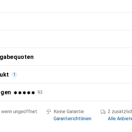
g
kgabequoten
ukt
1
ngen
93
 wenn ungeöffnet
Keine Garantie
2 zusätzli
Garantierichtlinien
Alle Anbiet