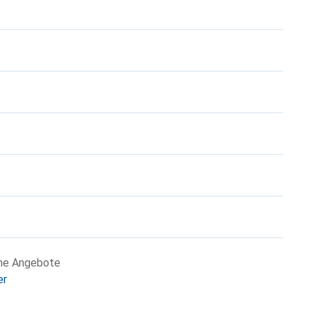
che Angebote
er