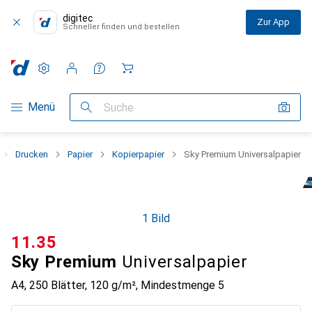
digitec
Zur App
Schneller finden und bestellen
Einstellungen
Kundenkonto
Vergleichslisten
Merklisten
Warenkorb
Navigation nach Kategorien
Menü
Suche
Drucken
Papier
Kopierpapier
Sky Premium Universalpapier
1 Bild
CHF
11.35
Sky Premium
Universalpapier
A4, 250 Blätter, 120 g/m²
,
Mindestmenge
5