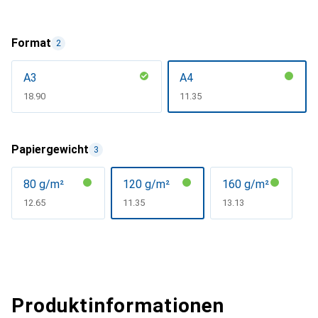
Format
2
A3
A4
CHF
18.90
CHF
11.35
Papiergewicht
3
80 g/m²
120 g/m²
160 g/m²
CHF
12.65
CHF
11.35
CHF
13.13
Produktinformationen