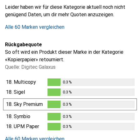
i
i
i
i
Ungenügende Daten
Ungenügende Daten
Ungenügende Daten
Ungenügende Daten
Leider haben wir für diese Kategorie aktuell noch nicht
genügend Daten, um dir mehr Quoten anzuzeigen.
Alle 60 Marken vergleichen
Rückgabequote
So oft wird ein Produkt dieser Marke in der Kategorie
«Kopierpapier» retourniert.
Quelle: Digitec Galaxus
18.
Multicopy
0.3
%
0.3
%
18.
Sigel
0.3
%
0.3
%
18.
Sky Premium
0.3
%
0.3
%
18.
Symbio
0.3
%
0.3
%
18.
UPM Paper
0.3
%
0.3
%
Alle 60 Marken vergleichen