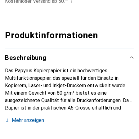
i
Kostenloser Versand ab 50.–
Produktinformationen
Beschreibung
Das Papyrus Kopierpapier ist ein hochwertiges
Multifunktionspapier, das speziell für den Einsatz in
Kopierern, Laser- und Inkjet-Druckern entwickelt wurde.
Mit einem Gewicht von 80 g/m² bietet es eine
ausgezeichnete Qualität für alle Druckanforderungen. Das
Papier ist in der praktischen A5-Grösse erhältlich und
kommt in einer Packung mit 500 Blatt. Es zeichnet sich
Mehr anzeigen
durch seine hohe Opazität und einen Weissgrad von 170
CIE aus, was zu klaren und lebendigen Druckergebnissen
führt. Zudem ist das Papier FSC-zertifiziert und erfüllt die