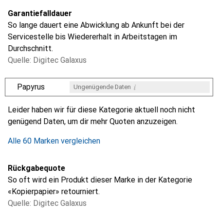
Garantiefalldauer
So lange dauert eine Abwicklung ab Ankunft bei der
Servicestelle bis Wiedererhalt in Arbeitstagen im
Durchschnitt.
Quelle: Digitec Galaxus
i
Papyrus
Ungenügende Daten
i
i
i
i
Ungenügende Daten
Ungenügende Daten
Ungenügende Daten
Ungenügende Daten
Leider haben wir für diese Kategorie aktuell noch nicht
genügend Daten, um dir mehr Quoten anzuzeigen.
Alle 60 Marken vergleichen
Rückgabequote
So oft wird ein Produkt dieser Marke in der Kategorie
«Kopierpapier» retourniert.
Quelle: Digitec Galaxus