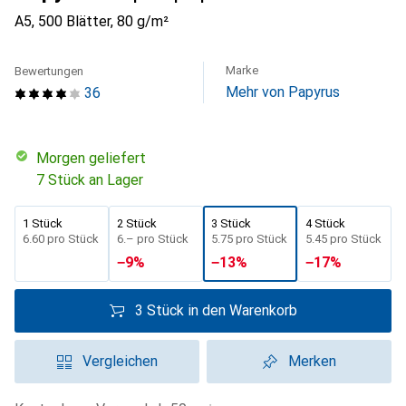
A5, 500 Blätter, 80 g/m²
Marke
Bewertungen
Mehr von Papyrus
36
morgen geliefert
7 Stück an Lager
1 Stück
2 Stück
3 Stück
4 Stück
CHF
6.60
pro Stück
CHF
6.–
pro Stück
CHF
5.75
pro Stück
CHF
5.45
pro Stück
−
9
%
−
13
%
−
17
%
3 Stück in den Warenkorb
Vergleichen
Merken