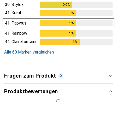
39.
Stylex
0.9
%
0.9
%
41.
Kreul
1
%
1
%
41.
Papyrus
1
%
1
%
41.
Rainbow
1
%
1
%
44.
Clairefontaine
1.1
%
1.1
%
Alle 60 Marken vergleichen
Fragen zum Produkt
0
Produktbewertungen