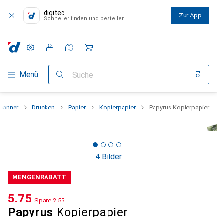
digitec
Zur App
Schneller finden und bestellen
Einstellungen
Kundenkonto
Vergleichslisten
Merklisten
Warenkorb
Navigation nach Kategorien
Menü
Suche
Scanner
Drucken
Papier
Kopierpapier
Papyrus Kopierpapier
4 Bilder
MENGENRABATT
CHF
5.75
Spare
CHF
2.55
Papyrus
Kopierpapier