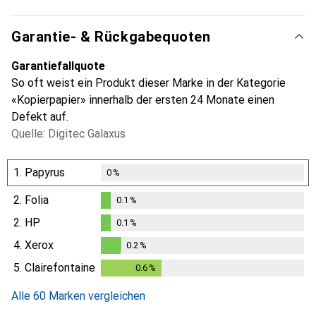
Garantie- & Rückgabequoten
Garantiefallquote
So oft weist ein Produkt dieser Marke in der Kategorie
«Kopierpapier» innerhalb der ersten 24 Monate einen
Defekt auf.
Quelle: Digitec Galaxus
1.
Papyrus
0
%
2.
Folia
0.1
%
0.1
%
2.
HP
0.1
%
0.1
%
4.
Xerox
0.2
%
0.2
%
5.
Clairefontaine
0.6
%
0.6
%
Alle 60 Marken vergleichen