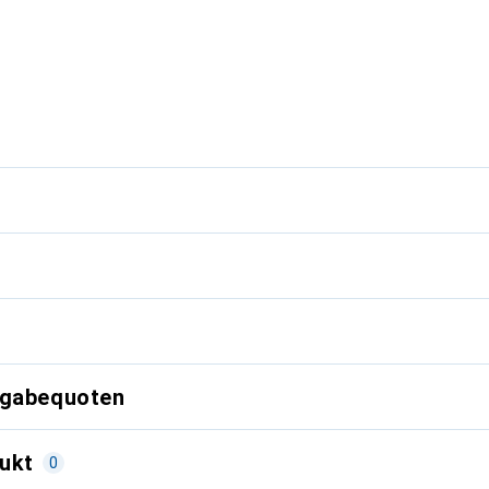
g
kgabequoten
ukt
0