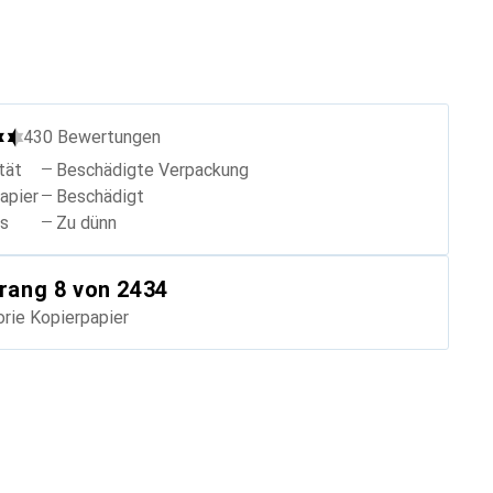
430
Bewertungen
tät
Beschädigte Verpackung
apier
Beschädigt
is
Zu dünn
rang
8
von 2434
orie
Kopierpapier