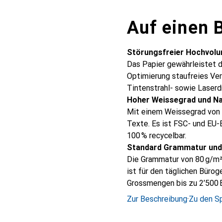
Auf einen B
Störungsfreier Hochvol
Das Papier gewährleistet d
Optimierung staufreies Ver
Tintenstrahl- sowie Laser
Hoher Weissegrad und Na
Mit einem Weissegrad von 1
Texte. Es ist FSC- und EU-E
100 % recycelbar.
Standard Grammatur un
Die Grammatur von 80 g/m²
ist für den täglichen Bürog
Grossmengen bis zu 2’500 Bl
Zur Beschreibung
·
Zu den Sp