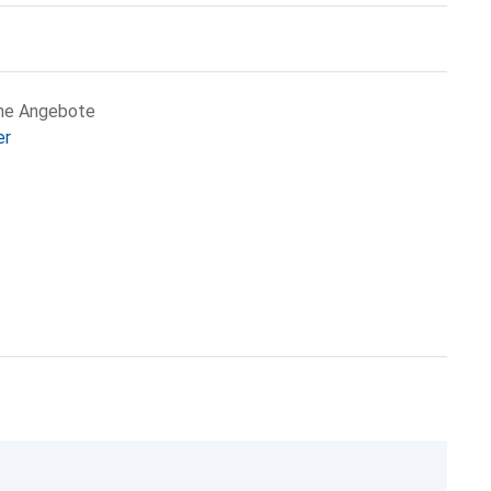
che Angebote
er