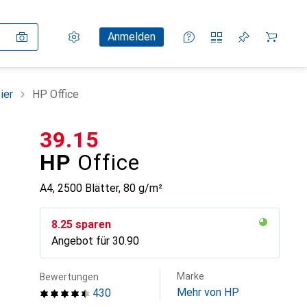
Einstellungen
Kundenkonto
Vergleichslisten
Merklisten
Warenkorb
Anmelden
ier
HP Office
CHF
39.15
HP
Office
A4, 2500 Blätter, 80 g/m²
CHF
8.25
sparen
Angebot für
CHF
30.90
Marke
Bewertungen
Mehr von HP
430