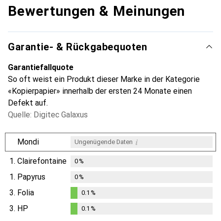
Bewertungen & Meinungen
Garantie- & Rückgabequoten
Garantiefallquote
So oft weist ein Produkt dieser Marke in der Kategorie
«Kopierpapier» innerhalb der ersten 24 Monate einen
Defekt auf.
Quelle: Digitec Galaxus
i
Mondi
Ungenügende Daten
1.
Clairefontaine
0
%
1.
Papyrus
0
%
3.
Folia
0.1
%
0.1
%
3.
HP
0.1
%
0.1
%