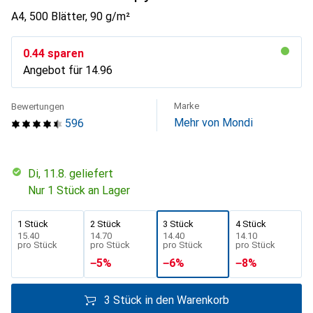
A4, 500 Blätter, 90 g/m²
CHF
0.44
sparen
Angebot für
CHF
14.96
Marke
Bewertungen
Mehr von Mondi
596
Di, 11.8. geliefert
Nur 1 Stück an Lager
1 Stück
2 Stück
3 Stück
4 Stück
CHF
15.40
CHF
14.70
CHF
14.40
CHF
14.10
pro Stück
pro Stück
pro Stück
pro Stück
−
5
%
−
6
%
−
8
%
3 Stück in den Warenkorb