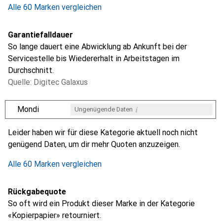
Alle 60 Marken vergleichen
Garantiefalldauer
So lange dauert eine Abwicklung ab Ankunft bei der
Servicestelle bis Wiedererhalt in Arbeitstagen im
Durchschnitt.
Quelle: Digitec Galaxus
i
Mondi
Ungenügende Daten
i
i
i
i
Ungenügende Daten
Ungenügende Daten
Ungenügende Daten
Ungenügende Daten
Leider haben wir für diese Kategorie aktuell noch nicht
genügend Daten, um dir mehr Quoten anzuzeigen.
Alle 60 Marken vergleichen
Rückgabequote
So oft wird ein Produkt dieser Marke in der Kategorie
«Kopierpapier» retourniert.