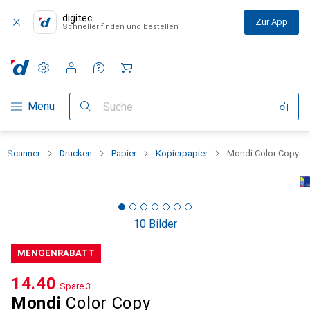
digitec
Zur App
Schneller finden und bestellen
Einstellungen
Kundenkonto
Vergleichslisten
Merklisten
Warenkorb
Navigation nach Kategorien
Menü
Suche
 + Scanner
Drucken
Papier
Kopierpapier
Mondi Color Copy
10 Bilder
MENGENRABATT
CHF
14.40
Spare
CHF
3.–
Mondi
Color Copy