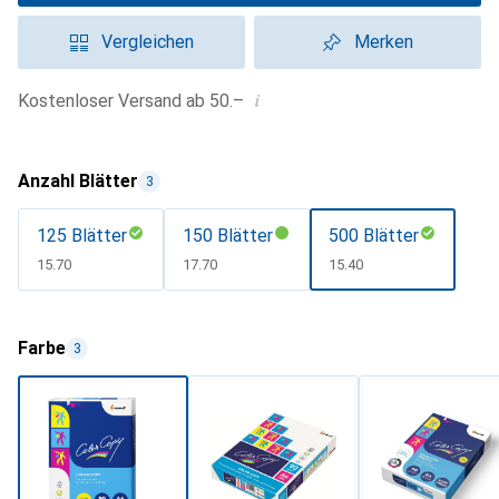
Vergleichen
Merken
i
Kostenloser Versand ab 50.–
Anzahl Blätter
3
125 Blätter
150 Blätter
500 Blätter
CHF
15.70
CHF
17.70
CHF
15.40
Farbe
3