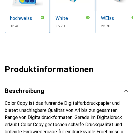
hochweiss
White
WEIss
CHF
15.40
CHF
16.70
CHF
25.70
Produktinformationen
Beschreibung
Color Copy ist das führende Digitalfarbdruckpapier und
bietet unschlagbare Qualität von A4 bis zur gesamten
Range von Digitaldruckformaten. Gerade im Digitaldruck
erlaubt Color Copy gestochen scharfe Druckqualität und
brillante Farbwiedergabe für eindrucksvolle Ergebnisse und