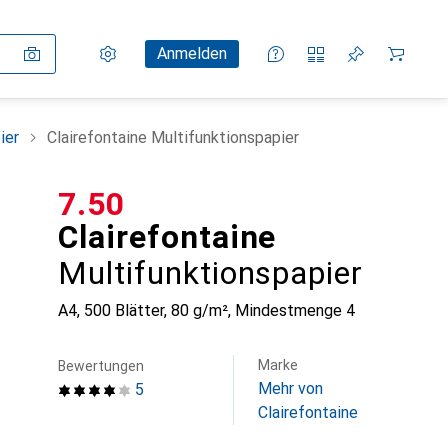
Einstellungen
Kundenkonto
Vergleichslisten
Merklisten
Warenkorb
Anmelden
ier
Clairefontaine Multifunktionspapier
CHF
7.50
Clairefontaine
Multifunktionspapier
A4, 500 Blätter, 80 g/m²
,
Mindestmenge
4
Marke
Bewertungen
Mehr von
5
Clairefontaine