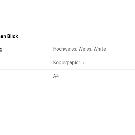
en Blick
g
Hochweiss
,
Weiss
,
White
i
Kopierpapier
A4
g