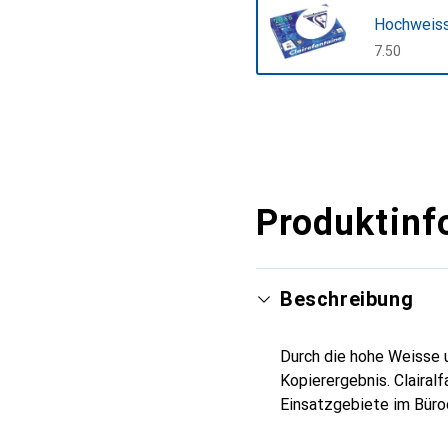
Hochweiss
CHF
7.50
Mehr anzeigen
Produktinf
Beschreibung
Durch die hohe Weisse u
Kopierergebnis. Clairalf
Einsatzgebiete im Bürod