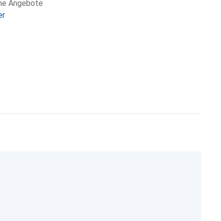
che Angebote
er