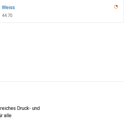
Weiss
CHF
44.70
treiches Druck- und
r alle