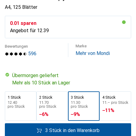
A4, 125 Blätter
CHF
0.01
sparen
Angebot für
CHF
12.39
Marke
Bewertungen
Mehr von Mondi
596
übermorgen geliefert
Mehr als 10 Stück an Lager
1 Stück
2 Stück
3 Stück
4 Stück
CHF
12.40
CHF
11.70
CHF
11.30
CHF
11.–
pro Stück
pro Stück
pro Stück
pro Stück
−
11
%
−
6
%
−
9
%
3 Stück in den Warenkorb