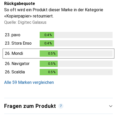
Rückgabequote
So oft wird ein Produkt dieser Marke in der Kategorie
«Kopierpapier» retourniert.
Quelle: Digitec Galaxus
23.
pavo
0.4
%
0.4
%
23.
Stora Enso
0.4
%
0.4
%
26.
Mondi
0.5
%
0.5
%
26.
Navigator
0.5
%
0.5
%
26.
Scaldia
0.5
%
0.5
%
Alle 59 Marken vergleichen
Fragen zum Produkt
7