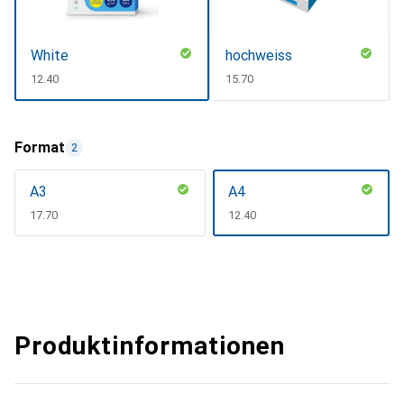
White
hochweiss
CHF
12.40
CHF
15.70
Format
2
A3
A4
CHF
17.70
CHF
12.40
Produktinformationen