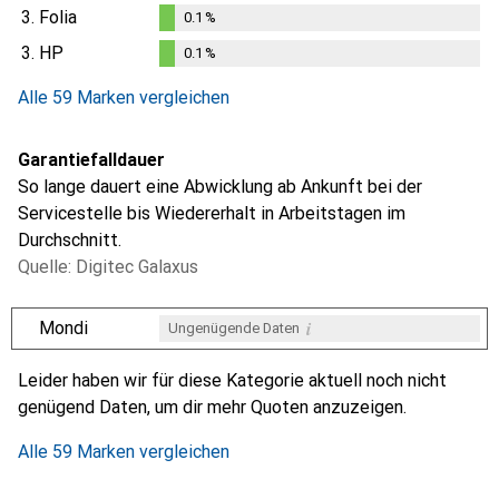
3.
Folia
0.1
%
0.1
%
3.
HP
0.1
%
0.1
%
Alle 59 Marken vergleichen
Garantiefalldauer
So lange dauert eine Abwicklung ab Ankunft bei der
Servicestelle bis Wiedererhalt in Arbeitstagen im
Durchschnitt.
Quelle: Digitec Galaxus
i
Mondi
Ungenügende Daten
i
i
i
i
Ungenügende Daten
Ungenügende Daten
Ungenügende Daten
Ungenügende Daten
Leider haben wir für diese Kategorie aktuell noch nicht
genügend Daten, um dir mehr Quoten anzuzeigen.
Alle 59 Marken vergleichen