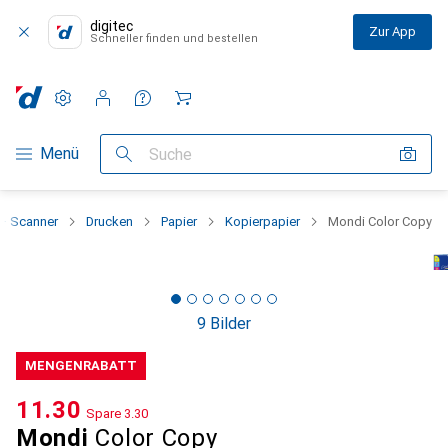
digitec
Zur App
Schneller finden und bestellen
Einstellungen
Kundenkonto
Vergleichslisten
Merklisten
Warenkorb
Navigation nach Kategorien
Menü
Suche
 + Scanner
Drucken
Papier
Kopierpapier
Mondi Color Copy
9 Bilder
MENGENRABATT
CHF
11.30
Spare
CHF
3.30
Mondi
Color Copy