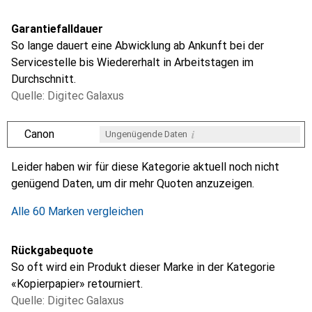
Garantiefalldauer
So lange dauert eine Abwicklung ab Ankunft bei der
Servicestelle bis Wiedererhalt in Arbeitstagen im
Durchschnitt.
Quelle: Digitec Galaxus
i
Canon
Ungenügende Daten
i
i
i
i
Ungenügende Daten
Ungenügende Daten
Ungenügende Daten
Ungenügende Daten
Leider haben wir für diese Kategorie aktuell noch nicht
genügend Daten, um dir mehr Quoten anzuzeigen.
Alle 60 Marken vergleichen
Rückgabequote
So oft wird ein Produkt dieser Marke in der Kategorie
«Kopierpapier» retourniert.
Quelle: Digitec Galaxus