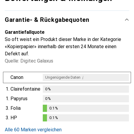
Garantie- & Rückgabequoten
Garantiefallquote
So oft weist ein Produkt dieser Marke in der Kategorie
«Kopierpapier» innerhalb der ersten 24 Monate einen
Defekt auf.
Quelle: Digitec Galaxus
i
Canon
Ungenügende Daten
1.
Clairefontaine
0
%
1.
Papyrus
0
%
3.
Folia
0.1
%
0.1
%
3.
HP
0.1
%
0.1
%
Alle 60 Marken vergleichen