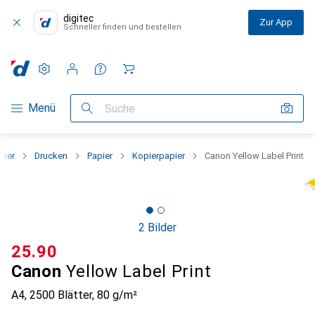
digitec
Zur App
Schneller finden und bestellen
Einstellungen
Kundenkonto
Vergleichslisten
Merklisten
Warenkorb
Navigation nach Kategorien
Menü
Suche
nner
Drucken
Papier
Kopierpapier
Canon Yellow Label Print
2 Bilder
CHF
25.90
Canon
Yellow Label Print
A4, 2500 Blätter, 80 g/m²