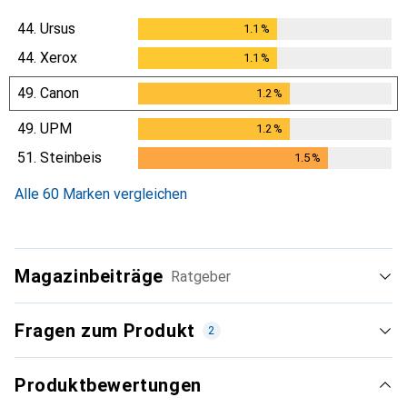
44.
Ursus
1.1
%
1.1
%
44.
Xerox
1.1
%
1.1
%
49.
Canon
1.2
%
1.2
%
49.
UPM
1.2
%
1.2
%
51.
Steinbeis
1.5
%
1.5
%
Alle 60 Marken vergleichen
Magazinbeiträge
Ratgeber
Fragen zum Produkt
2
Produktbewertungen