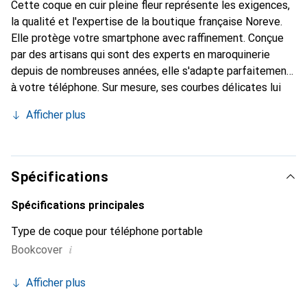
Cette coque en cuir pleine fleur représente les exigences,
la qualité et l'expertise de la boutique française Noreve.
Elle protège votre smartphone avec raffinement. Conçue
par des artisans qui sont des experts en maroquinerie
depuis de nombreuses années, elle s'adapte parfaitement
à votre téléphone. Sur mesure, ses courbes délicates lui
confèrent une véritable seconde peau. Elle devient
Afficher plus
l'accessoire chic et indispensable pour votre smartphone.
Reconnaître internationalement pour ses produits de
haute qualité, la marque Noreve est un choix sûr pour une
clientèle exigeante.
Spécifications
Spécifications principales
Type de coque pour téléphone portable
i
Bookcover
Afficher plus