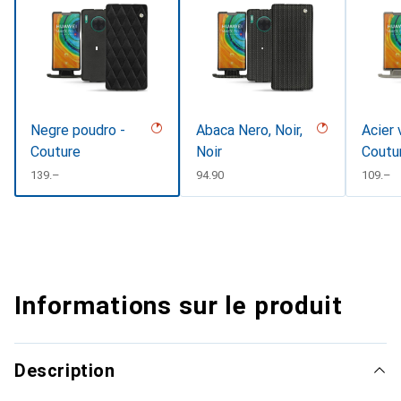
Negre poudro -
Abaca Nero, Noir,
Acier 
Couture
Noir
Coutu
CHF
139.–
CHF
94.90
CHF
109.–
Informations sur le produit
Description