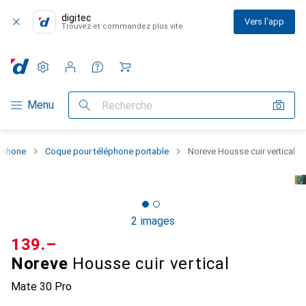
digitec
Vers l'app
Trouvez et commandez plus vite
Paramètres
Compte client
Listes de comparaison
Listes d'envies
Panier
Navigation par catégorie
Menu
Recherche
rtphone
Coque pour téléphone portable
Noreve Housse cuir vertical
2 images
CHF
139.–
Noreve
Housse cuir vertical
Mate 30 Pro