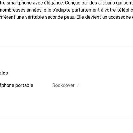
tre smartphone avec élégance. Conçue par des artisans qui son
nombreuses années, elle s'adapte parfaitement à votre télépho
onfèrent une véritable seconde peau. Elle devient un accessoire 
Reconnaître internationalement pour ses produits de haute qual
 pour une clientèle exigeante.
ales
i
éphone portable
Bookcover