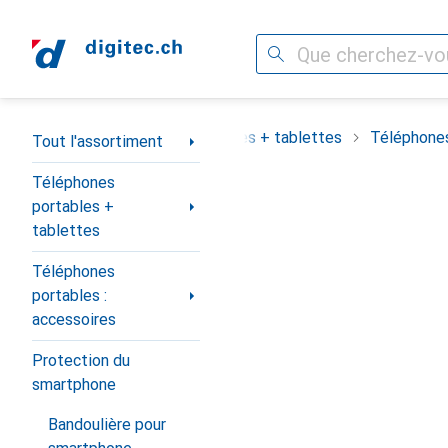
Recherche
Navigation par catégorie
assortiment
Téléphones portables + tablettes
Téléphones
Tout l'assortiment
Téléphones
portables +
tablettes
Téléphones
portables :
accessoires
Protection du
smartphone
Bandoulière pour