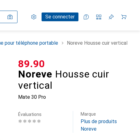
Paramètres
Compte client
Listes de comparaison
Listes d'envies
Panier
Se connecter
e pour téléphone portable
Noreve Housse cuir vertical
CHF
89.90
Noreve
Housse cuir
vertical
Mate 30 Pro
Marque
Évaluations
Plus de produits
Noreve