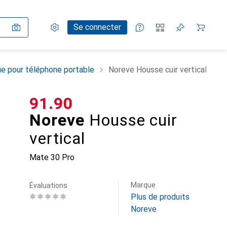
Paramètres
Compte client
Listes de comparaison
Listes d'envies
Panier
Se connecter
e pour téléphone portable
Noreve Housse cuir vertical
CHF
91.90
Noreve
Housse cuir
vertical
Mate 30 Pro
Marque
Évaluations
Plus de produits
Noreve