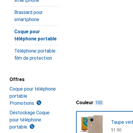
smartphone
Brassard pour
smartphone
Coque pour
téléphone portable
Téléphone portable :
film de protection
Offres
Coque pour téléphone
portable
Couleur
Promotions
105
Déstockage Coque
pour téléphone
Taupe vin
portable
CHF
91.90