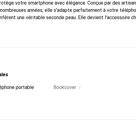
protège votre smartphone avec élégance. Conçue par des artisa
nombreuses années, elle s'adapte parfaitement à votre télépho
nfèrent une véritable seconde peau. Elle devient l'accessoire ch
connaissante à l'international pour ses produits de haute quali
e clientèle exigeante.
ales
i
éphone portable
Bookcover