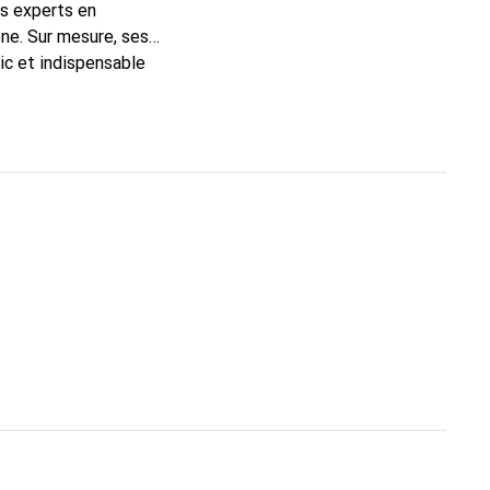
ns experts en
ne. Sur mesure, ses
ic et indispensable
té, la marque Noreve