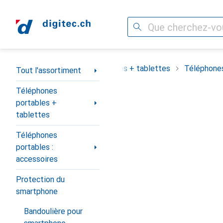
Recherche
Navigation par catégorie
assortiment
Téléphones portables + tablettes
Téléphones
Tout l'assortiment
Téléphones
portables +
tablettes
Téléphones
portables :
accessoires
Protection du
smartphone
Bandoulière pour