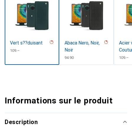
Vert s??duisant
Abaca Nero, Noir,
Acier 
Noir
Coutu
CHF
109.–
CHF
94.90
CHF
109.–
Informations sur le produit
Description