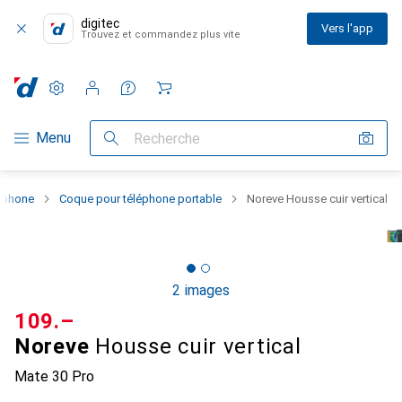
digitec
Vers l'app
Trouvez et commandez plus vite
Paramètres
Compte client
Listes de comparaison
Listes d'envies
Panier
Navigation par catégorie
Menu
Recherche
rtphone
Coque pour téléphone portable
Noreve Housse cuir vertical
2 images
CHF
109.–
Noreve
Housse cuir vertical
Mate 30 Pro