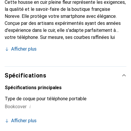
Cette housse en cuir pleine fleur représente les exigences,
la qualité et le savoir-faire de la boutique française
Noreve. Elle protège votre smartphone avec élégance.
Conçue par des artisans expérimentés ayant des années
d'expérience dans le cuir, elle s'adapte parfaitement à
votre téléphone. Sur mesure, ses courbes raffinées lui
confèrent une véritable seconde peau. Elle devient
Afficher plus
l'accessoire chic et indispensable pour votre smartphone.
La marque Noreve est reconnue internationalement pour
ses produits de haute qualité et constitue un choix fiable
pour une clientèle exigeante.
Spécifications
Spécifications principales
Type de coque pour téléphone portable
i
Bookcover
Afficher plus