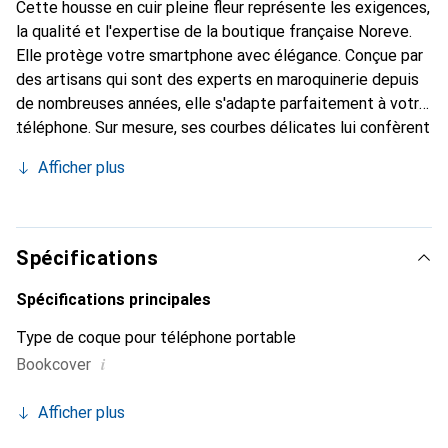
Cette housse en cuir pleine fleur représente les exigences,
la qualité et l'expertise de la boutique française Noreve.
Elle protège votre smartphone avec élégance. Conçue par
des artisans qui sont des experts en maroquinerie depuis
de nombreuses années, elle s'adapte parfaitement à votre
téléphone. Sur mesure, ses courbes délicates lui confèrent
une véritable seconde peau. Elle devient l'accessoire chic
Afficher plus
et indispensable de votre smartphone. Reconnaître
internationalement pour ses produits de haute qualité, la
marque Noreve est un choix sûr pour une clientèle
exigeante.
Spécifications
Spécifications principales
Type de coque pour téléphone portable
i
Bookcover
Afficher plus