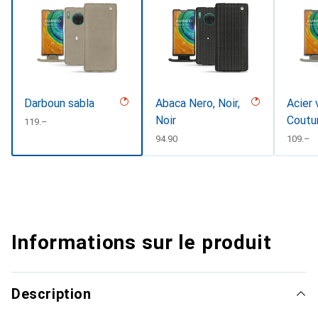
Darboun sabla
Abaca Nero, Noir,
Acier 
Noir
Coutu
CHF
119.–
CHF
94.90
CHF
109.–
Informations sur le produit
Description