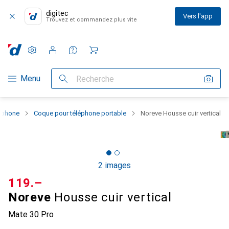
digitec
Vers l'app
Trouvez et commandez plus vite
Paramètres
Compte client
Listes de comparaison
Listes d'envies
Panier
Navigation par catégorie
Menu
Recherche
rtphone
Coque pour téléphone portable
Noreve Housse cuir vertical
2 images
CHF
119.–
Noreve
Housse cuir vertical
Mate 30 Pro