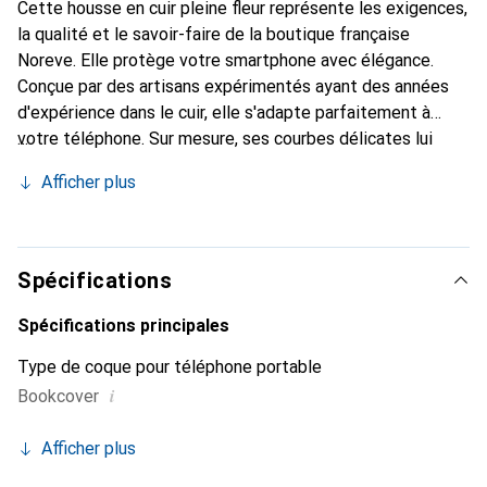
Cette housse en cuir pleine fleur représente les exigences,
la qualité et le savoir-faire de la boutique française
Noreve. Elle protège votre smartphone avec élégance.
Conçue par des artisans expérimentés ayant des années
d'expérience dans le cuir, elle s'adapte parfaitement à
votre téléphone. Sur mesure, ses courbes délicates lui
confèrent une véritable seconde peau. Elle devient
Afficher plus
l'accessoire chic et indispensable pour votre smartphone.
Reconnaître internationalement pour ses produits de
haute qualité, la marque Noreve est un choix fiable pour
une clientèle exigeante.
Spécifications
Spécifications principales
Type de coque pour téléphone portable
i
Bookcover
Afficher plus