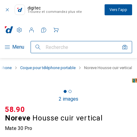
digitec
Vers l'app
Trouvez et commandez plus vite
Paramètres
Compte client
Listes de comparaison
Listes d'envies
Panier
Navigation par catégorie
Menu
Recherche
rtphone
Coque pour téléphone portable
Noreve Housse cuir vertical
2 images
CHF
58.90
Noreve
Housse cuir vertical
Mate 30 Pro