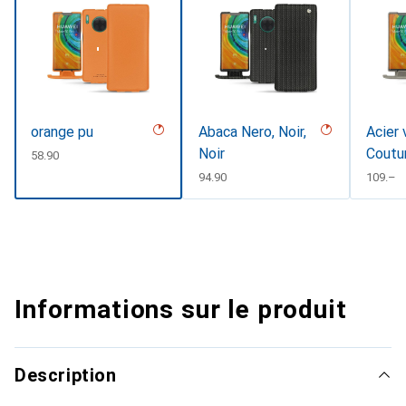
orange pu
Abaca Nero, Noir,
Acier 
Noir
Coutu
CHF
58.90
CHF
94.90
CHF
109.–
Informations sur le produit
Description