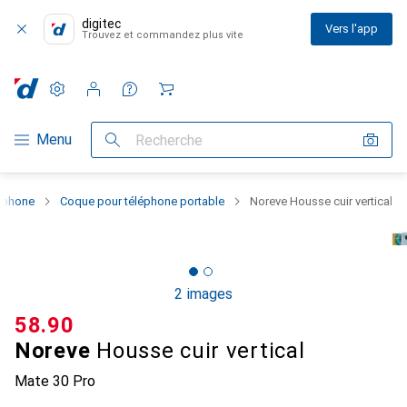
digitec
Vers l'app
Trouvez et commandez plus vite
Paramètres
Compte client
Listes de comparaison
Listes d'envies
Panier
Navigation par catégorie
Menu
Recherche
rtphone
Coque pour téléphone portable
Noreve Housse cuir vertical
2 images
CHF
58.90
Noreve
Housse cuir vertical
Mate 30 Pro