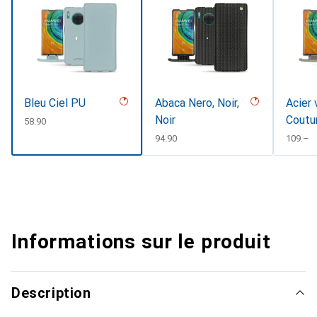
Bleu Ciel PU
Abaca Nero, Noir,
Acier 
Noir
Coutu
CHF
58.90
CHF
94.90
CHF
109.–
Informations sur le produit
Description