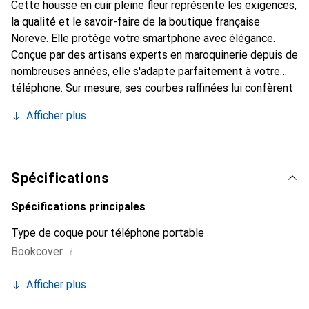
Cette housse en cuir pleine fleur représente les exigences,
la qualité et le savoir-faire de la boutique française
Noreve. Elle protège votre smartphone avec élégance.
Conçue par des artisans experts en maroquinerie depuis de
nombreuses années, elle s'adapte parfaitement à votre
téléphone. Sur mesure, ses courbes raffinées lui confèrent
une véritable seconde peau. Elle devient l'accessoire chic
Afficher plus
et indispensable pour votre smartphone. Reconnaître
internationalement pour ses produits de haute qualité, la
marque Noreve est un choix sûr pour une clientèle
exigeante.
Spécifications
Spécifications principales
Type de coque pour téléphone portable
i
Bookcover
Afficher plus