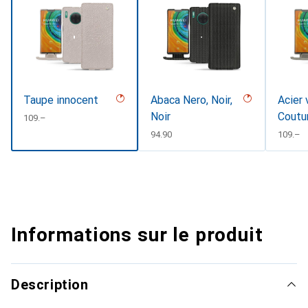
Taupe innocent
Abaca Nero, Noir,
Acier 
Noir
Coutu
CHF
109.–
CHF
94.90
CHF
109.–
Informations sur le produit
Description