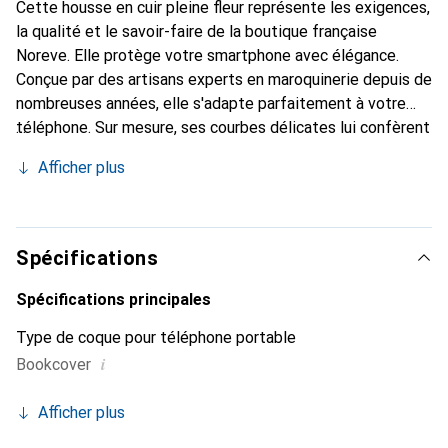
Cette housse en cuir pleine fleur représente les exigences,
la qualité et le savoir-faire de la boutique française
Noreve. Elle protège votre smartphone avec élégance.
Conçue par des artisans experts en maroquinerie depuis de
nombreuses années, elle s'adapte parfaitement à votre
téléphone. Sur mesure, ses courbes délicates lui confèrent
une véritable seconde peau. Elle devient l'accessoire chic
Afficher plus
et indispensable de votre smartphone. Reconnaître
internationalement pour ses produits de haute qualité, la
marque Noreve est un choix sûr pour une clientèle
exigeante.
Spécifications
Spécifications principales
Type de coque pour téléphone portable
i
Bookcover
Afficher plus