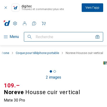
digitec
Vers l'app
Trouvez et commandez plus vite
Paramètres
Compte client
Listes de comparaison
Listes d'envies
Panier
Navigation par catégorie
Menu
Recherche
rtphone
Coque pour téléphone portable
Noreve Housse cuir vertical
2 images
CHF
109.–
Noreve
Housse cuir vertical
Mate 30 Pro