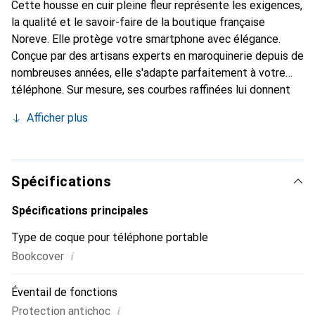
Cette housse en cuir pleine fleur représente les exigences,
la qualité et le savoir-faire de la boutique française
Noreve. Elle protège votre smartphone avec élégance.
Conçue par des artisans experts en maroquinerie depuis de
nombreuses années, elle s'adapte parfaitement à votre
téléphone. Sur mesure, ses courbes raffinées lui donnent
une véritable seconde peau. Elle devient l'accessoire chic
Afficher plus
et indispensable de votre smartphone. Reconnaître
internationalement pour ses produits de haute qualité, la
marque Noreve est un choix sûr pour une clientèle
exigeante.
Spécifications
Spécifications principales
Type de coque pour téléphone portable
i
Bookcover
Éventail de fonctions
i
Protection antichoc