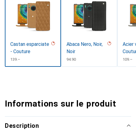
Castan esparciate
Abaca Nero, Noir,
Acier 
- Couture
Noir
Coutu
CHF
139.–
CHF
94.90
CHF
109.–
Informations sur le produit
Description