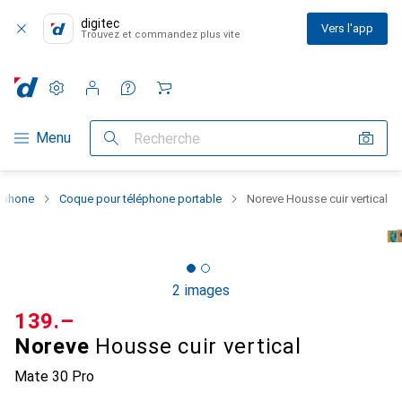
digitec
Vers l'app
Trouvez et commandez plus vite
Paramètres
Compte client
Listes de comparaison
Listes d'envies
Panier
Navigation par catégorie
Menu
Recherche
rtphone
Coque pour téléphone portable
Noreve Housse cuir vertical
2 images
CHF
139.–
Noreve
Housse cuir vertical
Mate 30 Pro