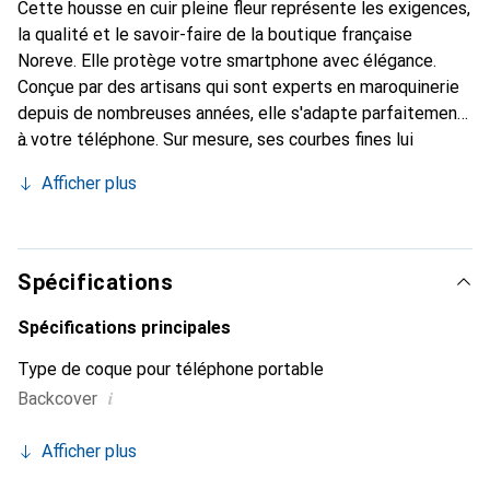
Cette housse en cuir pleine fleur représente les exigences,
la qualité et le savoir-faire de la boutique française
Noreve. Elle protège votre smartphone avec élégance.
Conçue par des artisans qui sont experts en maroquinerie
depuis de nombreuses années, elle s'adapte parfaitement
à votre téléphone. Sur mesure, ses courbes fines lui
confèrent une véritable seconde peau. Elle devient
Afficher plus
l'accessoire chic et indispensable pour votre smartphone.
Reconnaître internationalement pour ses produits de
haute qualité, la marque Noreve est un choix sûr pour une
clientèle exigeante.
Spécifications
Spécifications principales
Type de coque pour téléphone portable
i
Backcover
Afficher plus