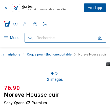
digitec
Vers l'app
Trouvez et commandez plus vite
Paramètres
Compte client
Listes de comparaison
Listes d'envies
Panier
Navigation par catégorie
Menu
Recherche
 du smartphone
Coque pour téléphone portable
Noreve Housse cuir
2 images
CHF
76.90
Noreve
Housse cuir
Sony Xperia XZ Premium