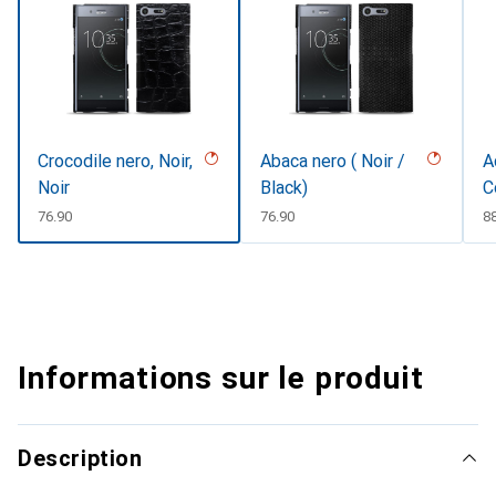
Crocodile nero, Noir,
Abaca nero ( Noir /
A
Noir
Black)
C
CHF
76.90
CHF
76.90
C
8
Informations sur le produit
Description