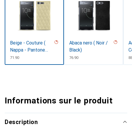
Beige - Couture (
Abaca nero ( Noir /
A
Nappa - Pantone
Black)
C
#ceb888 )
CHF
71.90
CHF
76.90
C
8
Informations sur le produit
Description