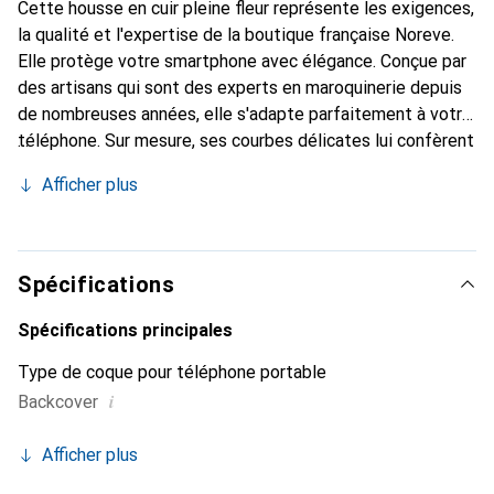
Cette housse en cuir pleine fleur représente les exigences,
la qualité et l'expertise de la boutique française Noreve.
Elle protège votre smartphone avec élégance. Conçue par
des artisans qui sont des experts en maroquinerie depuis
de nombreuses années, elle s'adapte parfaitement à votre
téléphone. Sur mesure, ses courbes délicates lui confèrent
une véritable seconde peau. Elle devient un accessoire
Afficher plus
chic et indispensable pour votre smartphone.
Reconnaissable à l'international pour ses produits de haute
qualité, la marque Noreve est un choix sûr pour une
clientèle exigeante.
Spécifications
Spécifications principales
Type de coque pour téléphone portable
i
Backcover
Afficher plus