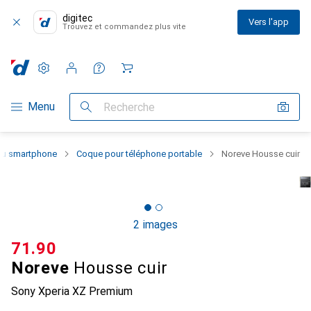
digitec
Vers l'app
Trouvez et commandez plus vite
Paramètres
Compte client
Listes de comparaison
Listes d'envies
Panier
Navigation par catégorie
Menu
Recherche
 du smartphone
Coque pour téléphone portable
Noreve Housse cuir
2 images
CHF
71.90
Noreve
Housse cuir
Sony Xperia XZ Premium