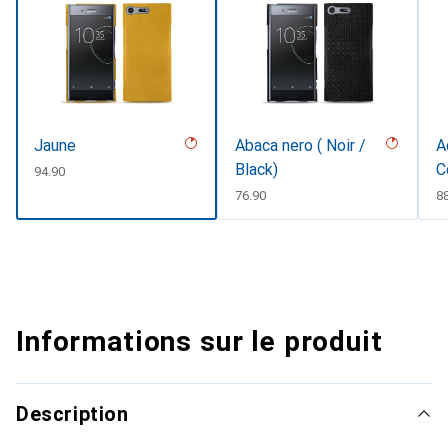
Jaune
Abaca nero ( Noir /
A
Black)
C
CHF
94.90
CHF
76.90
C
8
Informations sur le produit
Description