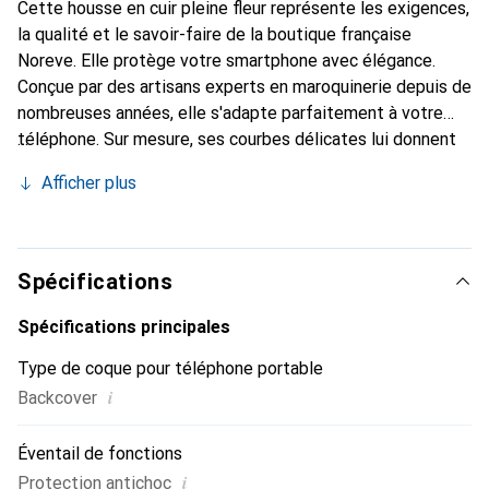
Cette housse en cuir pleine fleur représente les exigences,
la qualité et le savoir-faire de la boutique française
Noreve. Elle protège votre smartphone avec élégance.
Conçue par des artisans experts en maroquinerie depuis de
nombreuses années, elle s'adapte parfaitement à votre
téléphone. Sur mesure, ses courbes délicates lui donnent
une véritable seconde peau. Elle devient l'accessoire chic
Afficher plus
et indispensable de votre smartphone. Reconnaître
internationalement pour ses produits de haute qualité, la
marque Noreve est un choix sûr pour une clientèle
exigeante.
Spécifications
Spécifications principales
Type de coque pour téléphone portable
i
Backcover
Éventail de fonctions
i
Protection antichoc