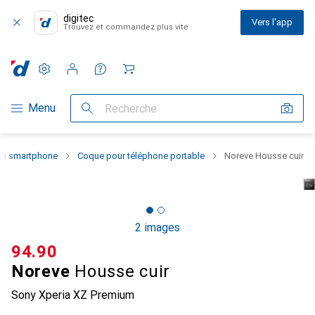
digitec
Vers l'app
Trouvez et commandez plus vite
Paramètres
Compte client
Listes de comparaison
Listes d'envies
Panier
Navigation par catégorie
Menu
Recherche
 du smartphone
Coque pour téléphone portable
Noreve Housse cuir
2 images
CHF
94.90
Noreve
Housse cuir
Sony Xperia XZ Premium