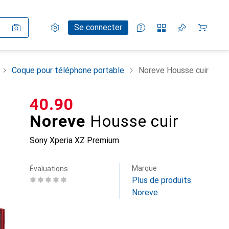
Paramètres
Compte client
Listes de comparaison
Listes d'envies
Panier
Se connecter
Coque pour téléphone portable
Noreve Housse cuir
CHF
40.90
Noreve
Housse cuir
Sony Xperia XZ Premium
Marque
Évaluations
Plus de produits
Noreve