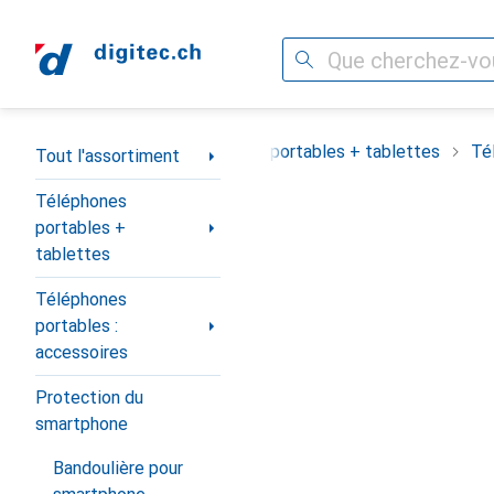
Recherche
Navigation par catégorie
Tout l'assortiment
Téléphones portables + tablettes
Té
Tout l'assortiment
Téléphones
portables +
tablettes
Téléphones
portables :
accessoires
Protection du
smartphone
Bandoulière pour