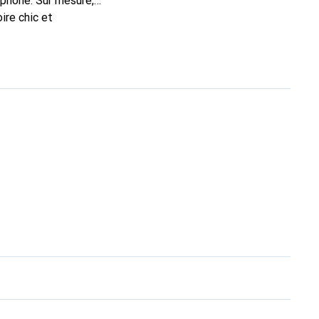
éphone. Sur mesure,
ire chic et
de haute qualité, la