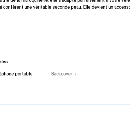
strie de la maroquinerie, elle s'adapte parfaitement à votre tél
ui confèrent une véritable seconde peau. Elle devient un accesso
e smartphone. Reconnaître internationalement pour ses produits 
oix sûr pour une clientèle exigeante.
ales
i
éphone portable
Backcover