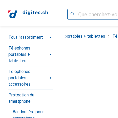
Recherche
Navigation par catégorie
Tout l'assortiment
Téléphones portables + tablettes
Té
Tout l'assortiment
Téléphones
portables +
tablettes
Téléphones
portables :
accessoires
Protection du
smartphone
Bandoulière pour