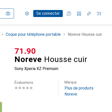
Paramètres
Compte client
Listes de comparaison
Listes d'envies
Panier
Se connecter
Coque pour téléphone portable
Noreve Housse cuir
CHF
71.90
Noreve
Housse cuir
Sony Xperia XZ Premium
Marque
Évaluations
Plus de produits
Noreve