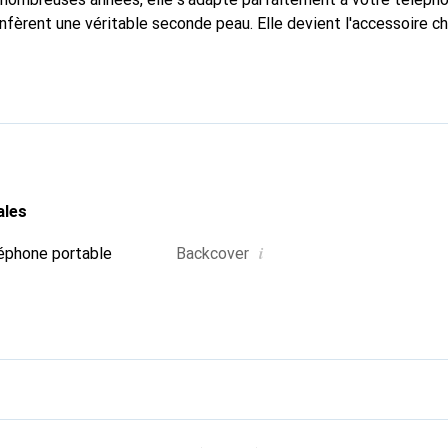
nfèrent une véritable seconde peau. Elle devient l'accessoire ch
Reconnaître internationalement pour ses produits de haute qual
 pour une clientèle exigeante.
ales
i
éphone portable
Backcover