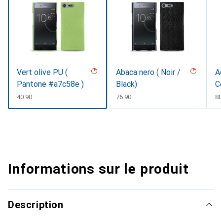
Vert olive PU (
Abaca nero ( Noir /
A
Pantone #a7c58e )
Black)
C
CHF
40.90
CHF
76.90
C
8
Informations sur le produit
Description