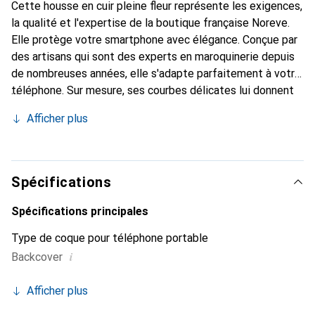
Cette housse en cuir pleine fleur représente les exigences,
la qualité et l'expertise de la boutique française Noreve.
Elle protège votre smartphone avec élégance. Conçue par
des artisans qui sont des experts en maroquinerie depuis
de nombreuses années, elle s'adapte parfaitement à votre
téléphone. Sur mesure, ses courbes délicates lui donnent
une véritable seconde peau. Elle devient l'accessoire chic
Afficher plus
et indispensable de votre smartphone. Reconnaissance
internationale pour ses produits de haute qualité, la
marque Noreve est un choix sûr pour une clientèle
exigeante.
Spécifications
Spécifications principales
Type de coque pour téléphone portable
i
Backcover
Afficher plus