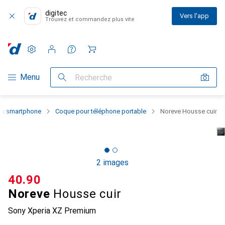
digitec
Vers l'app
Trouvez et commandez plus vite
Paramètres
Compte client
Listes de comparaison
Listes d'envies
Panier
Navigation par catégorie
Menu
Recherche
 du smartphone
Coque pour téléphone portable
Noreve Housse cuir
2 images
CHF
40.90
Noreve
Housse cuir
Sony Xperia XZ Premium