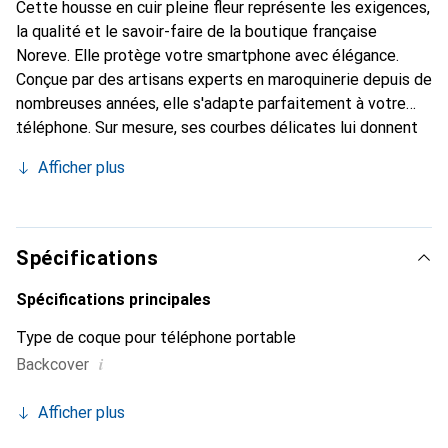
Cette housse en cuir pleine fleur représente les exigences,
la qualité et le savoir-faire de la boutique française
Noreve. Elle protège votre smartphone avec élégance.
Conçue par des artisans experts en maroquinerie depuis de
nombreuses années, elle s'adapte parfaitement à votre
téléphone. Sur mesure, ses courbes délicates lui donnent
une véritable seconde peau. Elle devient l'accessoire chic
Afficher plus
et indispensable de votre smartphone. Reconnaître
internationalement pour ses produits de haute qualité, la
marque Noreve est un choix sûr pour une clientèle
exigeante.
Spécifications
Spécifications principales
Type de coque pour téléphone portable
i
Backcover
Afficher plus