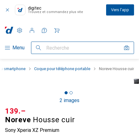
digitec
Vers l'app
Trouvez et commandez plus vite
Paramètres
Compte client
Listes de comparaison
Listes d'envies
Panier
Navigation par catégorie
Menu
Recherche
 du smartphone
Coque pour téléphone portable
Noreve Housse cuir
2 images
CHF
139.–
Noreve
Housse cuir
Sony Xperia XZ Premium