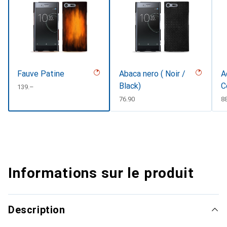
Fauve Patine
Abaca nero ( Noir /
A
Black)
C
CHF
139.–
CHF
76.90
C
8
Informations sur le produit
Description