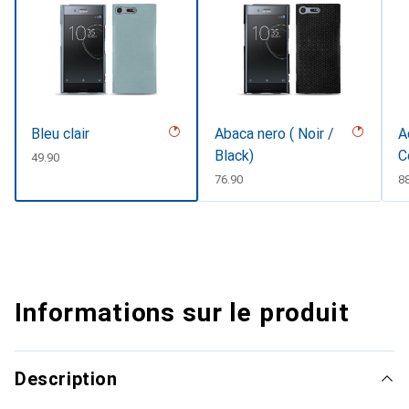
Bleu clair
Abaca nero ( Noir /
A
Black)
C
CHF
49.90
CHF
76.90
C
8
Informations sur le produit
Description