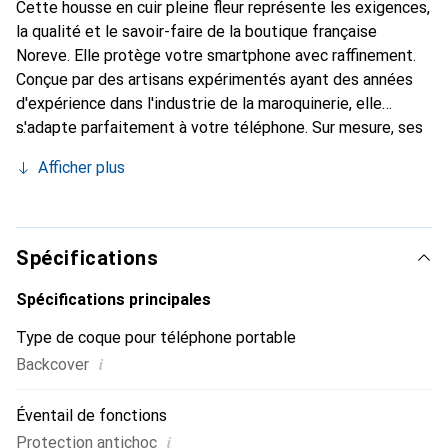
Cette housse en cuir pleine fleur représente les exigences,
la qualité et le savoir-faire de la boutique française
Noreve. Elle protège votre smartphone avec raffinement.
Conçue par des artisans expérimentés ayant des années
d'expérience dans l'industrie de la maroquinerie, elle
s'adapte parfaitement à votre téléphone. Sur mesure, ses
courbes délicates lui confèrent une véritable seconde
Afficher plus
peau. Elle devient un accessoire chic et indispensable pour
votre smartphone. Reconnaître internationalement pour
ses produits de haute qualité, la marque Noreve est un
choix fiable pour une clientèle exigeante.
Spécifications
Spécifications principales
Type de coque pour téléphone portable
i
Backcover
Éventail de fonctions
i
Protection antichoc