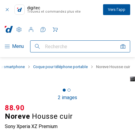
digitec
Vers l'app
Trouvez et commandez plus vite
Paramètres
Compte client
Listes de comparaison
Listes d'envies
Panier
Navigation par catégorie
Menu
Recherche
 du smartphone
Coque pour téléphone portable
Noreve Housse cuir
2 images
CHF
88.90
Noreve
Housse cuir
Sony Xperia XZ Premium