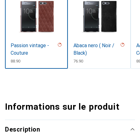
Passion vintage -
Abaca nero ( Noir /
A
Couture
Black)
C
CHF
88.90
CHF
76.90
C
8
Informations sur le produit
Description