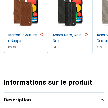
Marron - Couture
Abaca Nero, Noir,
Acier 
( Nappa -
Noir
Coutu
Pantone
CHF
89.90
CHF
94.90
CHF
109.–
#8B4720 )
Informations sur le produit
Description