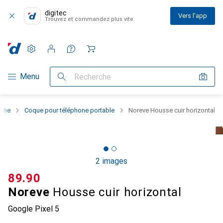
digitec
Vers l'app
Trouvez et commandez plus vite
Paramètres
Compte client
Listes de comparaison
Listes d'envies
Panier
Navigation par catégorie
Menu
Recherche
hone
Coque pour téléphone portable
Noreve Housse cuir horizontal
2 images
CHF
89.90
Noreve
Housse cuir horizontal
Google Pixel 5