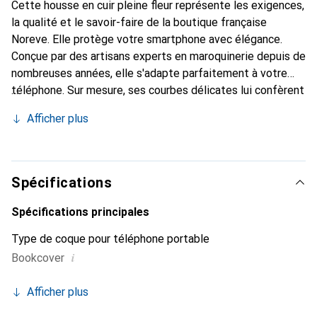
Cette housse en cuir pleine fleur représente les exigences,
la qualité et le savoir-faire de la boutique française
Noreve. Elle protège votre smartphone avec élégance.
Conçue par des artisans experts en maroquinerie depuis de
nombreuses années, elle s'adapte parfaitement à votre
téléphone. Sur mesure, ses courbes délicates lui confèrent
une véritable seconde peau. Elle devient l'accessoire chic
Afficher plus
et indispensable pour votre smartphone. Reconnaître
internationalement pour ses produits de haute qualité, la
marque Noreve est un choix sûr pour une clientèle
exigeante.
Spécifications
Spécifications principales
Type de coque pour téléphone portable
i
Bookcover
Afficher plus