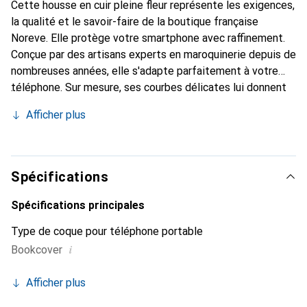
Cette housse en cuir pleine fleur représente les exigences,
la qualité et le savoir-faire de la boutique française
Noreve. Elle protège votre smartphone avec raffinement.
Conçue par des artisans experts en maroquinerie depuis de
nombreuses années, elle s'adapte parfaitement à votre
téléphone. Sur mesure, ses courbes délicates lui donnent
une véritable seconde peau. Elle devient l'accessoire chic
Afficher plus
et indispensable de votre smartphone. Reconnu
internationalement pour ses produits de haute qualité, la
marque Noreve est un choix sûr pour une clientèle
exigeante.
Spécifications
Spécifications principales
Type de coque pour téléphone portable
i
Bookcover
Afficher plus