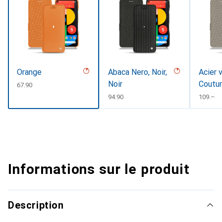
Orange
Abaca Nero, Noir,
Acier 
Noir
Coutu
CHF
67.90
CHF
94.90
CHF
109.–
Informations sur le produit
Description