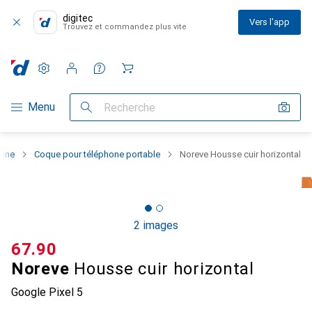
digitec
Vers l'app
Trouvez et commandez plus vite
Paramètres
Compte client
Listes de comparaison
Listes d'envies
Panier
Navigation par catégorie
Menu
Recherche
hone
Coque pour téléphone portable
Noreve Housse cuir horizontal
2 images
CHF
67.90
Noreve
Housse cuir horizontal
Google Pixel 5