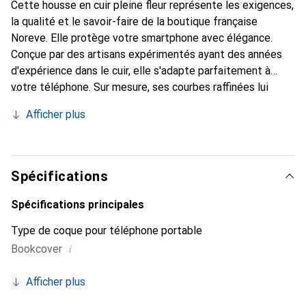
Cette housse en cuir pleine fleur représente les exigences,
la qualité et le savoir-faire de la boutique française
Noreve. Elle protège votre smartphone avec élégance.
Conçue par des artisans expérimentés ayant des années
d'expérience dans le cuir, elle s'adapte parfaitement à
votre téléphone. Sur mesure, ses courbes raffinées lui
donnent une véritable seconde peau. Elle devient
Afficher plus
l'accessoire chic et indispensable pour votre smartphone.
Reconnaître internationalement pour ses produits de
haute qualité, la marque Noreve est un choix fiable pour
une clientèle exigeante.
Spécifications
Spécifications principales
Type de coque pour téléphone portable
i
Bookcover
Afficher plus