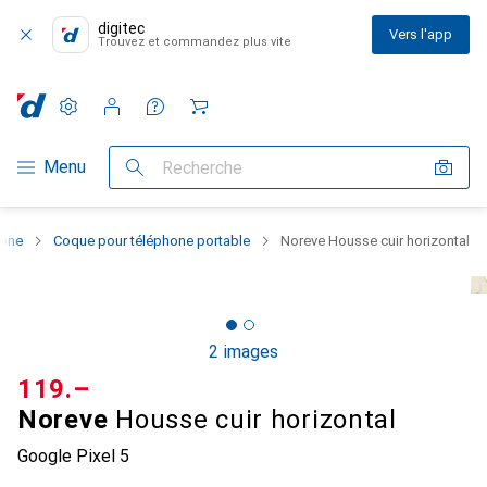
digitec
Vers l'app
Trouvez et commandez plus vite
Paramètres
Compte client
Listes de comparaison
Listes d'envies
Panier
Navigation par catégorie
Menu
Recherche
hone
Coque pour téléphone portable
Noreve Housse cuir horizontal
2 images
CHF
119.–
Noreve
Housse cuir horizontal
Google Pixel 5