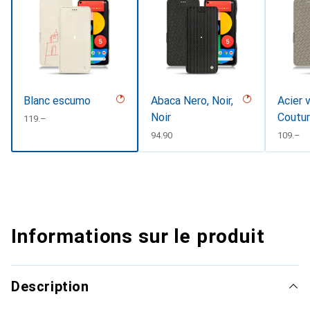
Blanc escumo
Abaca Nero, Noir,
Acier 
Noir
Coutu
CHF
119.–
CHF
94.90
CHF
109.–
Informations sur le produit
Description