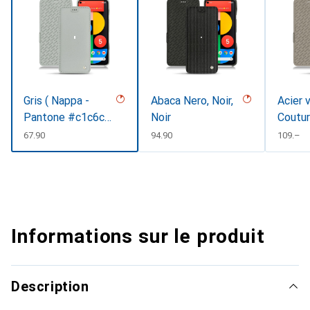
Gris ( Nappa -
Abaca Nero, Noir,
Acier 
Pantone #c1c6c8
Noir
Coutu
)
CHF
67.90
CHF
94.90
CHF
109.–
Informations sur le produit
Description