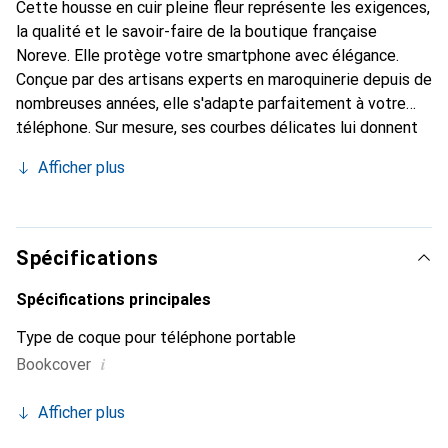
Cette housse en cuir pleine fleur représente les exigences,
la qualité et le savoir-faire de la boutique française
Noreve. Elle protège votre smartphone avec élégance.
Conçue par des artisans experts en maroquinerie depuis de
nombreuses années, elle s'adapte parfaitement à votre
téléphone. Sur mesure, ses courbes délicates lui donnent
une véritable seconde peau. Elle devient l'accessoire chic
Afficher plus
et indispensable pour votre smartphone. Reconnaître
internationalement pour ses produits de haute qualité, la
marque Noreve est un choix sûr pour une clientèle
exigeante.
Spécifications
Spécifications principales
Type de coque pour téléphone portable
i
Bookcover
Afficher plus