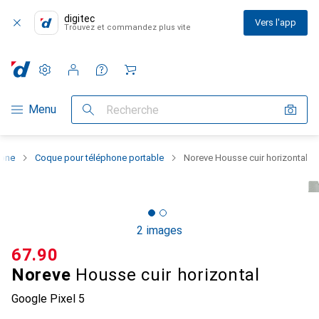
digitec
Vers l'app
Trouvez et commandez plus vite
Paramètres
Compte client
Listes de comparaison
Listes d'envies
Panier
Navigation par catégorie
Menu
Recherche
hone
Coque pour téléphone portable
Noreve Housse cuir horizontal
2 images
CHF
67.90
Noreve
Housse cuir horizontal
Google Pixel 5