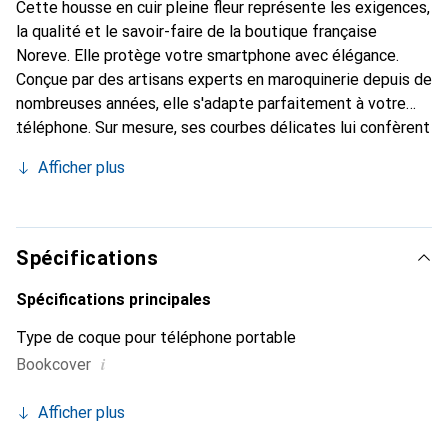
Cette housse en cuir pleine fleur représente les exigences,
la qualité et le savoir-faire de la boutique française
Noreve. Elle protège votre smartphone avec élégance.
Conçue par des artisans experts en maroquinerie depuis de
nombreuses années, elle s'adapte parfaitement à votre
téléphone. Sur mesure, ses courbes délicates lui confèrent
une véritable seconde peau. Elle devient l'accessoire chic
Afficher plus
et indispensable de votre smartphone. Reconnaître
internationalement pour ses produits de haute qualité, la
marque Noreve est un choix sûr pour une clientèle
exigeante.
Spécifications
Spécifications principales
Type de coque pour téléphone portable
i
Bookcover
Afficher plus