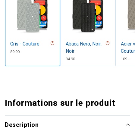
Gris - Couture
Abaca Nero, Noir,
Acier 
Noir
Coutu
CHF
89.90
CHF
94.90
CHF
109.–
Informations sur le produit
Description