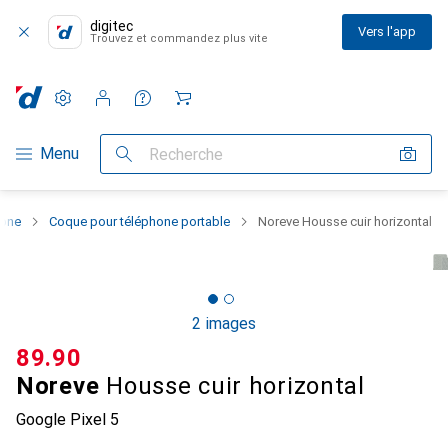
digitec
Vers l'app
Trouvez et commandez plus vite
Paramètres
Compte client
Listes de comparaison
Listes d'envies
Panier
Navigation par catégorie
Menu
Recherche
hone
Coque pour téléphone portable
Noreve Housse cuir horizontal
2 images
CHF
89.90
Noreve
Housse cuir horizontal
Google Pixel 5